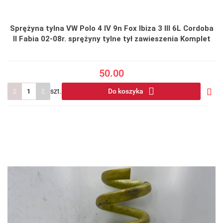
Sprężyna tylna VW Polo 4 IV 9n Fox Ibiza 3 III 6L Cordoba
II Fabia 02-08r. sprężyny tylne tył zawieszenia Komplet
50.00
szt.
Do koszyka
Do
prze