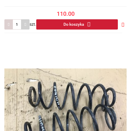
110.00
szt.
Do koszyka
Do
prze