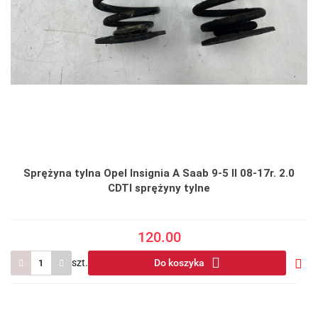
Sprężyna tylna Opel Insignia A Saab 9-5 II 08-17r. 2.0
CDTI sprężyny tylne
120.00
szt.
Do koszyka
Do
prze