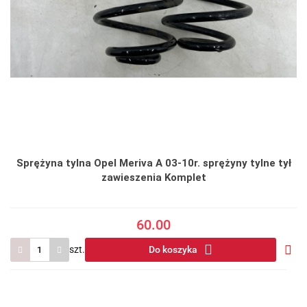
Sprężyna tylna Opel Meriva A 03-10r. sprężyny tylne tył
zawieszenia Komplet
60.00
szt.
Do koszyka
Do
prze