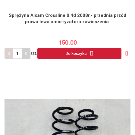
Sprężyna Aixam Crossline 0.4d 2008r.- przednia przód
prawa lewa amortyzatora zawieszenia
150.00
szt.
Do koszyka
Do
prze