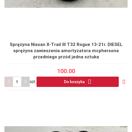
Sprężyna Nissan X-Trail III T32 Rogue 13-21r. DIESEL
sprężyna zawieszenia amortyzatora mcphersona
przedniego przód jedna sztuka
100.00
szt.
Do koszyka
Do
prze