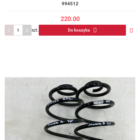
994512
220.00
szt.
Do koszyka
Do
prze