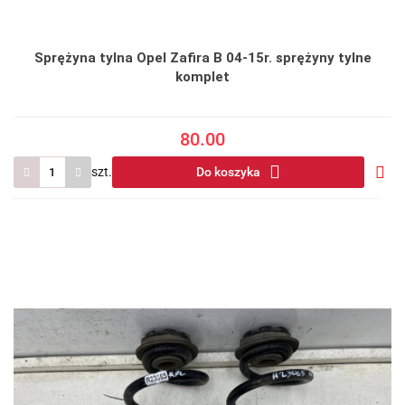
Sprężyna tylna Opel Zafira B 04-15r. sprężyny tylne
komplet
80.00
szt.
Do koszyka
Do
prze