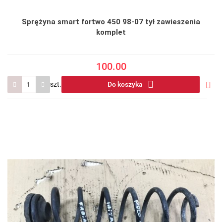
Sprężyna smart fortwo 450 98-07 tył zawieszenia
komplet
100.00
szt.
Do koszyka
Do
prze