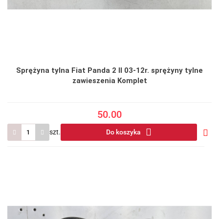
Sprężyna tylna Fiat Panda 2 II 03-12r. sprężyny tylne
zawieszenia Komplet
50.00
szt.
Do koszyka
Do
prze