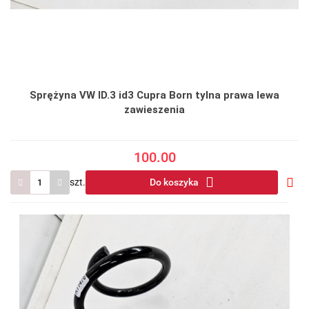
Sprężyna VW ID.3 id3 Cupra Born tylna prawa lewa
zawieszenia
100.00
szt.
Do koszyka
Do
prze