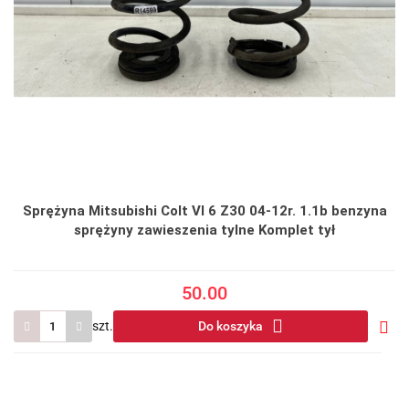
Sprężyna Mitsubishi Colt VI 6 Z30 04-12r. 1.1b benzyna
sprężyny zawieszenia tylne Komplet tył
50.00
szt.
Do koszyka
Do
prze