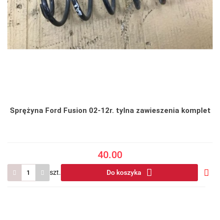
Sprężyna Ford Fusion 02-12r. tylna zawieszenia komplet
40.00
szt.
Do koszyka
Do
prze