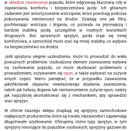
w
układzie zawieszenia
pojazdu, które odgrywają kluczową rolę w
zapewnianiu komfortu i bezpieczeństwa jazdy. Ich głównym
zadaniem jest amortyzowanie wstrząsów, które powstają podczas
pokonywania nierówności na drodze. Działają one jak filtry,
pochłaniając wstrząsy i drgania, co pozwala na płynniejszą i
bardziej stabilną jazdę, szczególnie w trudnych warunkach
drogowych. Bez sprawnych sprężyn, jazda staje się mniej
komfortowa, a samochód może stać się mniej stabilny, co wpływa
na bezpieczeństwo na drodze.
Jeśli sprężyna ulegnie uszkodzeniu, może to prowadzić do wielu
poważnych problemów. Uszkodzony element zawieszenia wpływa
na zachowanie pojazdu, co może skutkować problemami z
prowadzeniem, zużywaniem się
opon
, a także wpływać na zużycie
innych części. Warto pamiętać, że w przypadku zauważenia
jakichkolwiek objawów niewłaściwego działania zawieszenia,
takich jak hałasy, drgania lub nierównomierne zużycie opon, należy
jak najszybciej skontaktować się z mechanikiem, aby sprawdzić
stan sprężyn.
W ofercie naszego sklepu znajdują się sprężyny samochodowe
najlepszych producentów, które są trwałe, niezawodne i zapewniają
długotrwałe użytkowanie. Oferujemy różne typy sprężyn, w tym
sprężyny resorujące do pojazdów osobowych, sprężyny gazowe do