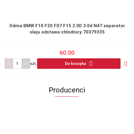
Odma BMW F10 F20 F07 F15 2.0D 3.0d N47 separator
oleju odstawa chłodnicy 70379335
60.00
szt.
Do koszyka
Do
prze
Producenci