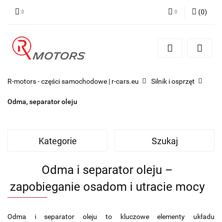
(
0
)
Zaloguj się
Zarejestruj się
Dodaj zgłoszenie
R-motors - części samochodowe | r-cars.eu
Silnik i osprzęt
Odma, separator oleju
Kategorie
Szukaj
Odma i separator oleju –
zapobieganie osadom i utracie mocy
Odma i separator oleju to kluczowe elementy układu