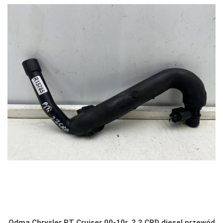
Odma Chrysler PT Cruiser 00-10r. 2.2 CRD diesel przewód