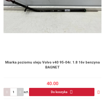
Miarka poziomu oleju Volvo v40 95-04r. 1.8 16v benzyna
BAGNET
40.00
szt.
Do koszyka
Do
prze