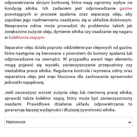
odpowietrzania skrzyni korbowej, które mają ogromny wpływ na
kondycję silnika. Ich zadaniem jest odprowadzanie
gazów
powstających w procesie spalania oraz separacja oleju, aby
zapobiec jego nadmiernemu osadzaniu się w układzie dolotowym.
Niesprawna odma może prowadzić do problemów takich jak
zwiększone zużycie oleju, dymienie silnika czy osadzanie się nagaru
w
kolektorze ssącym
.
Separator oleju działa poprzez oddzielenie par olejowych od gazów,
które następnie są kierowane z powrotem do komory spalania lub
odprowadzane na zewnątrz. W przypadku awarii tego elementu
mogą pojawić się wycieki, zanieczyszczenie przepustnicy czy
niestabilna praca silnika. Regularna kontrola i wymiana odmy oraz
separatora oleju jest więc kluczowa dla zachowania sprawności
jednostki napędowej.
Jeśli zauważysz wzrost zużycia oleju lub nierówną pracę silnika,
sprawdź także kolektor ssący, który może być zanieczyszczony
osadami. Prawidłowe działanie układu odpowietrzania to
gwarancja lepszej wydajności i dłuższej żywotności silnika.