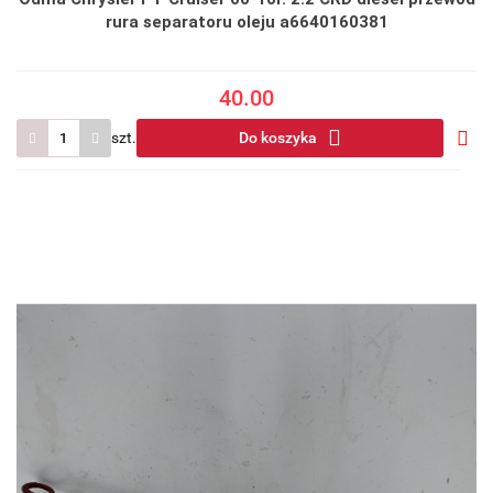
rura separatoru oleju a6640160381
40.00
szt.
Do koszyka
Do
prze