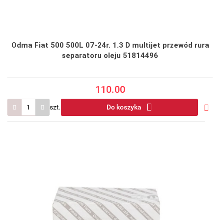
Odma Fiat 500 500L 07-24r. 1.3 D multijet przewód rura
separatoru oleju 51814496
110.00
szt.
Do koszyka
Do
prze