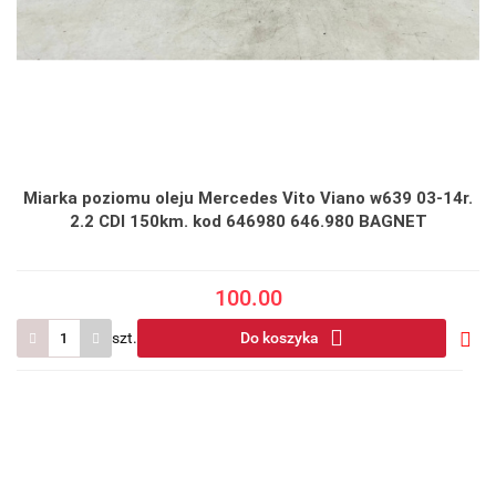
Miarka poziomu oleju Mercedes Vito Viano w639 03-14r.
2.2 CDI 150km. kod 646980 646.980 BAGNET
100.00
szt.
Do koszyka
Do
prze