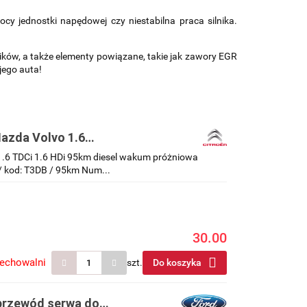
 jednostki napędowej czy niestabilna praca silnika.
ików, a także elementy powiązane, takie jak zawory EGR
jego auta!
azda Volvo 1.6
iowa podciśnienia
.6 TDCi 1.6 HDi 95km diesel wakum próżniowa
 / kod: T3DB / 95km Num...
30.00
zechowalni
szt.
Do koszyka
 przewód serwa do