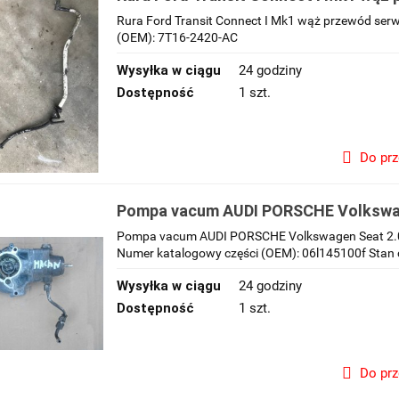
pompy vacum 02-13r 7T16-2420-AC
Rura Ford Transit Connect I Mk1 wąż przewód se
(OEM): 7T16-2420-AC
Wysyłka w ciągu
24 godziny
Dostępność
1 szt.
Do pr
Pompa vacum AUDI PORSCHE Volkswag
06l145100f wakum próżniowa podciśni
Pompa vacum AUDI PORSCHE Volkswagen Seat 2.0
Numer katalogowy części (OEM): 06l145100f Stan c
Wysyłka w ciągu
24 godziny
Dostępność
1 szt.
Do pr