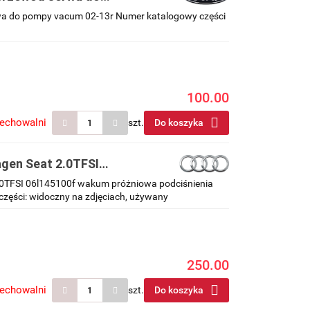
rwa do pompy vacum 02-13r Numer katalogowy części
100.00
zechowalni
szt.
Do koszyka
en Seat 2.0TFSI
enia
TFSI 06l145100f wakum próżniowa podciśnienia
zęści: widoczny na zdjęciach, używany
250.00
zechowalni
szt.
Do koszyka