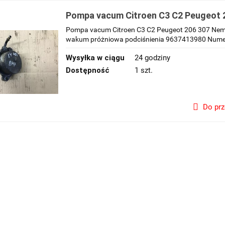
Pompa vacum Citroen C3 C2 Peugeot
Bipper Fiesta Fusion Mazda 1.4 Hdi T
Pompa vacum Citroen C3 C2 Peugeot 206 307 Nemo 
próżniowa podciśnienia 9637413980
wakum próżniowa podciśnienia 9637413980 Numer 
Wysyłka w ciągu
24 godziny
Dostępność
1 szt.
Do pr