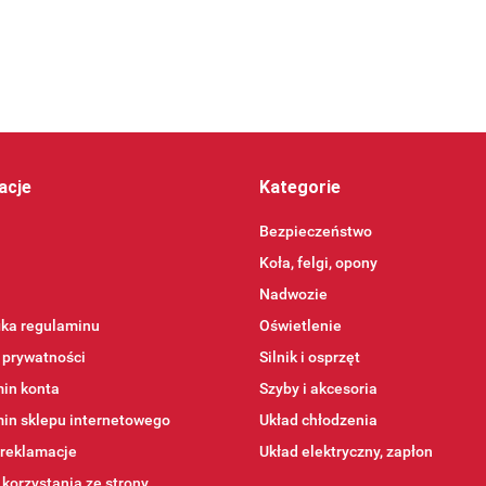
acje
Kategorie
Bezpieczeństwo
Koła, felgi, opony
Nadwozie
ika regulaminu
Oświetlenie
 prywatności
Silnik i osprzęt
in konta
Szyby i akcesoria
in sklepu internetowego
Układ chłodzenia
 reklamacje
Układ elektryczny, zapłon
korzystania ze strony