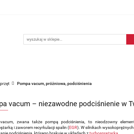
Blog motoryzacyjny
Dostawa
O nas
Kontakt
motoryzacyjny
Dostawa
O nas
Kontakt
sprzęt
Pompa vacum, próżniowa, podciśnienia
a vacum – niezawodne podciśnienie w 
vacum, zwana także pompą podciśnienia, to nieodzowny elemen
ężarką i zaworem recyrkulacji spalin (
EGR
). W silnikach wysokoprężnych 
nie podciśnienia, którego brakuje w układach z
turbosprężarką
.