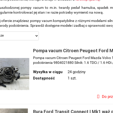
uszkodzonej pompy vacum to m.in. twardy pedał hamulca, spadek mocy
gularnie kontrolować jej stan i w razie potrzeby wymienić na nową.
 ofercie znajdziesz pompy vacum kompatybilne z różnymi modelami siln
wody podciśnienia. Sprawdź dostępne modele i zadbaj o sprawność swo
Pompa vacum Citroen Peugeot Ford M
TDCi 1.6 HDi 95km diesel wakum próżn
Pompa vacum Citroen Peugeot Ford Mazda Volvo 1
9804021880
podciśnienia 9804021880 Silnik: 1.6 TDCi / 1.6 HDi
Wysyłka w ciągu
24 godziny
Dostępność
1 szt.
Do pr
Rura Ford Transit Connect I Mk1 wąż