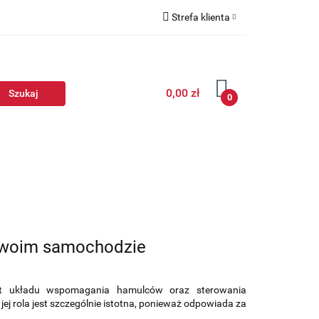
Strefa klienta
Zaloguj się
Zarejestruj się
0,00 zł
Dodaj zgłoszenie
0
Twoim samochodzie
t układu wspomagania hamulców oraz sterowania
jej rola jest szczególnie istotna, ponieważ odpowiada za