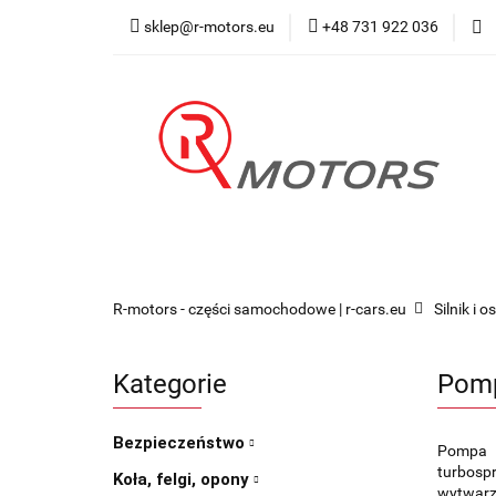
sklep@r-motors.eu
+48 731 922 036
Wszystkie kategorie
Blog 
R-motors - części samochodowe | r-cars.eu
Silnik i o
Kategorie
Pomp
Bezpieczeństwo
Pompa 
turbospr
Koła, felgi, opony
wytwarza