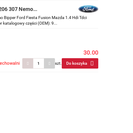
 206 307 Nemo
dci wakum
Bipper Ford Fiesta Fusion Mazda 1.4 Hdi Tdci
katalogowy części (OEM): 9...
30.00
zechowalni
szt.
Do koszyka