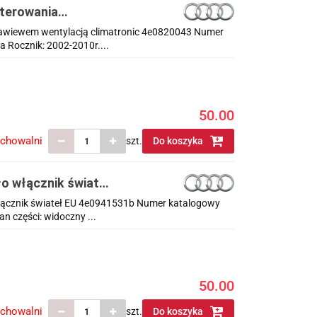
sterowania
 nawiewem wentylacją climatronic 4e0820043 Numer
 Rocznik: 2002-2010r....
50.00
echowalni
szt.
Do koszyka
ło włącznik świateł
 włącznik świateł EU 4e0941531b Numer katalogowy
n części: widoczny ...
50.00
echowalni
szt.
Do koszyka