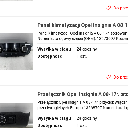
Do prz
Panel klimatyzacji Opel Insignia A 08-
nawiewem wentylacją 13273097
Panel klimatyzacji Opel Insignia A 08-17r. sterow
Numer katalogowy części (OEM): 13273097 Rocznik:
Wysyłka w ciągu
24 godziny
Dostępność
1 szt.
Do prz
Przełącznik Opel Insignia A 08-17r. pr
świateł EU 13268707
Przełącznik Opel Insignia A 08-17r. przycisk włączn
przeciwmgielnych Europa 13268707 Numer katalog
Wysyłka w ciągu
24 godziny
Dostępność
1 szt.