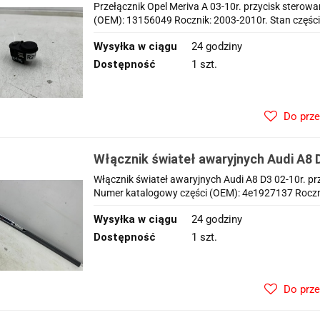
lusterek 13156049
Przełącznik Opel Meriva A 03-10r. przycisk sterow
(OEM): 13156049 Rocznik: 2003-2010r. Stan części
Wysyłka w ciągu
24 godziny
Dostępność
1 szt.
Do prz
Włącznik świateł awaryjnych Audi A8 D
listwa włącznik czujników 4e1927137
Włącznik świateł awaryjnych Audi A8 D3 02-10r. pr
Numer katalogowy części (OEM): 4e1927137 Rocznik
Wysyłka w ciągu
24 godziny
Dostępność
1 szt.
Do prz