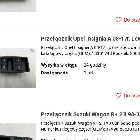
Do prz
Przełącznik Opel Insignia A 08-17r. L
sterowania podnoszenia szyb EU 133
Przełącznik Opel Insignia A 08-17r. panel sterow
katalogowy części (OEM): 13301743 Rocznik: 2008-2
Wysyłka w ciągu
24 godziny
Dostępność
1 szt.
Do prz
Przełącznik Suzuki Wagon R+ 2 II 98-0
podnoszenia szyb lewy przód EU 3799
Przełącznik Suzuki Wagon R+ 2 II 98-03r. panel 
Numer katalogowy części (OEM): 37990-83e30-t01 R