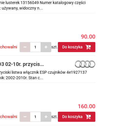
anie lusterek 13156049 Numer katalogowy części
: używany, widoczny n...
90.00
echowalni
szt.
Do koszyka
3 02-10r. przyciski
zyciski listwa włącznik ESP czujników 4e1927137
: 2002-2010r. Stan c...
160.00
echowalni
szt.
Do koszyka