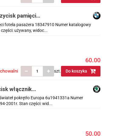
zycisk pamięci
ęci fotela pasażera 18347910 Numer katalogowy
części: używany, widoc...
60.00
echowalni
szt.
Do koszyka
cisk włącznik
ik świateł pokrętło Europa 6u1941331a Numer
-2001r. Stan części: wid...
50.00