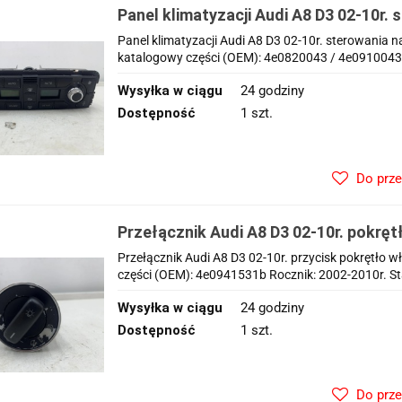
Panel klimatyzacji Audi A8 D3 02-10r. 
nawiewem wentylacją 4e0820043
Panel klimatyzacji Audi A8 D3 02-10r. sterowania
katalogowy części (OEM): 4e0820043 / 4e0910043a
Wysyłka w ciągu
24 godziny
Dostępność
1 szt.
Do prz
Przełącznik Audi A8 D3 02-10r. pokręt
EU 4e0941531b
Przełącznik Audi A8 D3 02-10r. przycisk pokrętło
części (OEM): 4e0941531b Rocznik: 2002-2010r. Sta
Wysyłka w ciągu
24 godziny
Dostępność
1 szt.
Do prz