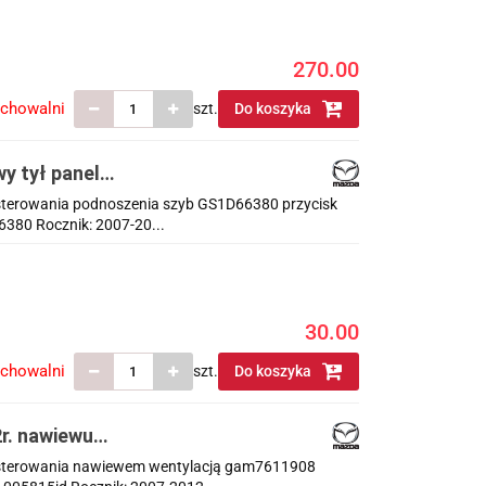
270.00
echowalni
szt.
Do koszyka
wy tył panel
6380
l sterowania podnoszenia szyb GS1D66380 przycisk
380 Rocznik: 2007-20...
30.00
echowalni
szt.
Do koszyka
2r. nawiewu
wu sterowania nawiewem wentylacją gam7611908