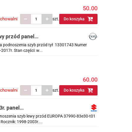
50.00
echowalni
szt.
Do koszyka
ewy przód panel
01743
ania podnoszenia szyb przód tył 13301743 Numer
017r. Stan części: w...
60.00
echowalni
szt.
Do koszyka
3r. panel
0-83e30-t01
podnoszenia szyb lewy przód EUROPA 37990-83e30-t01
ocznik: 1998-2003r....