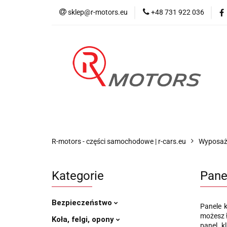
sklep@r-motors.eu
+48 731 922 036
Wszystkie kategorie
Blog 
R-motors - części samochodowe | r-cars.eu
Wyposaż
Kategorie
Pane
Bezpieczeństwo
Panele 
możesz ł
Koła, felgi, opony
panel k