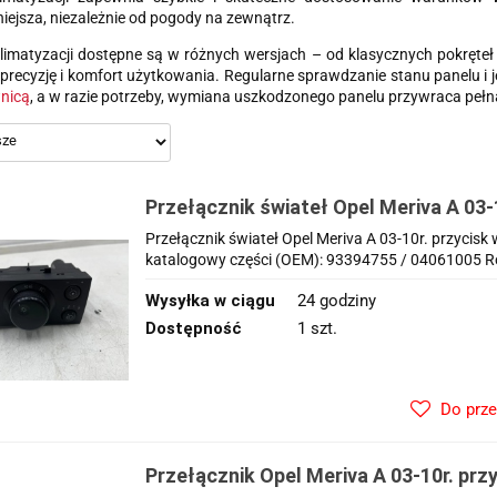
iejsza, niezależnie od pogody na zewnątrz.
limatyzacji dostępne są w różnych wersjach – od klasycznych pokręteł
precyzję i komfort użytkowania. Regularne sprawdzanie stanu panelu i j
nicą
, a w razie potrzeby, wymiana uszkodzonego panelu przywraca peł
Przełącznik świateł Opel Meriva A 03-
włącznik świateł panel 93394755 040
Przełącznik świateł Opel Meriva A 03-10r. przyci
katalogowy części (OEM): 93394755 / 04061005 Roc
Wysyłka w ciągu
24 godziny
Dostępność
1 szt.
Do prz
Przełącznik Opel Meriva A 03-10r. prz