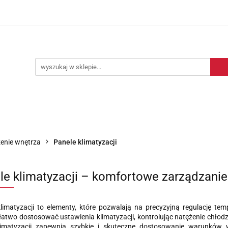
Blog motoryzacyjny
Dostawa
O nas
Kontakt
motoryzacyjny
Dostawa
O nas
Kontakt
enie wnętrza
Panele klimatyzacji
le klimatyzacji – komfortowe zarządzani
klimatyzacji to elementy, które pozwalają na precyzyjną regulację t
atwo dostosować ustawienia klimatyzacji, kontrolując natężenie chłod
limatyzacji zapewnia szybkie i skuteczne dostosowanie warunków w