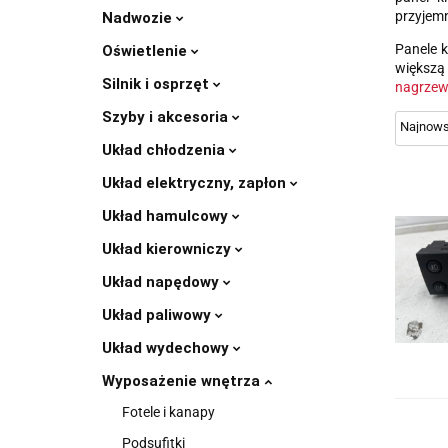
przyjemn
Nadwozie
Panele k
Oświetlenie
większą 
Silnik i osprzęt
nagrzew
Szyby i akcesoria
Układ chłodzenia
Układ elektryczny, zapłon
Układ hamulcowy
Układ kierowniczy
Układ napędowy
Układ paliwowy
Układ wydechowy
Wyposażenie wnętrza
Fotele i kanapy
Podsufitki