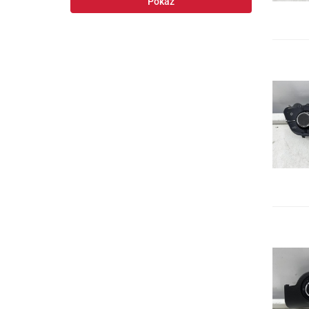
Ford
Pokaż
Hyundai
Mazda
Mitsubishi
Nissan
Opel
Skoda
Suzuki