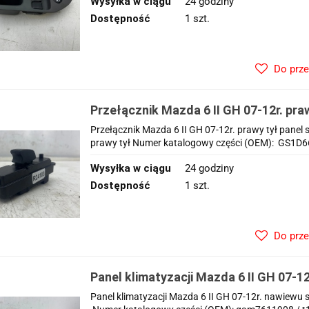
Wysyłka w ciągu
24 godziny
Dostępność
1 szt.
Do prz
Przełącznik Mazda 6 II GH 07-12r. pra
sterowania podnoszenia szyb GS1D6
Przełącznik Mazda 6 II GH 07-12r. prawy tył pane
prawy tył Numer katalogowy części (OEM): GS1D66
Wysyłka w ciągu
24 godziny
Dostępność
1 szt.
Do prz
Panel klimatyzacji Mazda 6 II GH 07-1
sterowania gam7611908
Panel klimatyzacji Mazda 6 II GH 07-12r. nawie