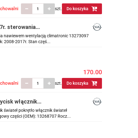
echowalni
szt.
Do koszyka
17r. sterowania
ania nawiewem wentylacją climatronic 13273097
 2008-2017r. Stan częś...
170.00
echowalni
szt.
Do koszyka
zycisk włącznik
ik świateł pokrętło włącznik świateł
owy części (OEM): 13268707 Rocz...