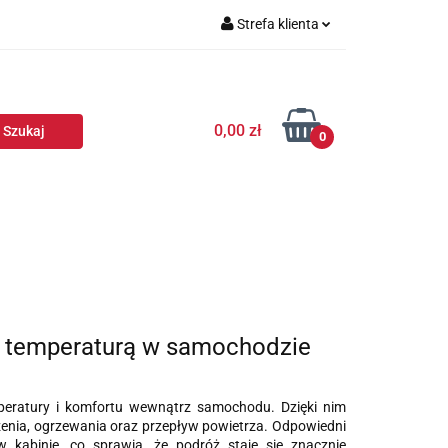
Strefa klienta
Zaloguj się
Zarejestruj się
0,00 zł
Dodaj zgłoszenie
0
e temperaturą w samochodzie
emperatury i komfortu wewnątrz samochodu. Dzięki nim
zenia, ogrzewania oraz przepływ powietrza. Odpowiedni
 kabinie, co sprawia, że podróż staje się znacznie