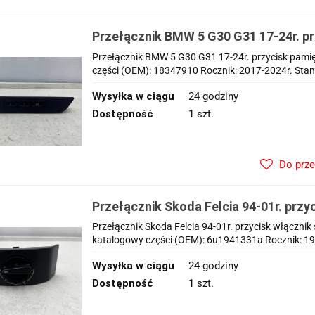
Przełącznik BMW 5 G30 G31 17-24r. pr
fotela pasażera 18347910
Przełącznik BMW 5 G30 G31 17-24r. przycisk pami
części (OEM): 18347910 Rocznik: 2017-2024r. Stan 
Wysyłka w ciągu
24 godziny
Dostępność
1 szt.
Do prz
Przełącznik Skoda Felcia 94-01r. przy
świateł EU 6u1941331a
Przełącznik Skoda Felcia 94-01r. przycisk włączn
katalogowy części (OEM): 6u1941331a Rocznik: 1994
Wysyłka w ciągu
24 godziny
Dostępność
1 szt.