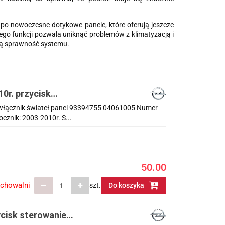
 po nowoczesne dotykowe panele, które oferują jeszcze
ego funkcji pozwala uniknąć problemów z klimatyzacją i
ną sprawność systemu.
10r. przycisk
61005
sk włącznik świateł panel 93394755 04061005 Numer
znik: 2003-2010r. S...
50.00
echowalni
szt.
Do koszyka
ycisk sterowanie