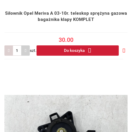
Siłownik Opel Meriva A 03-10r. teleskop sprężyna gazowa
bagażnika klapy KOMPLET
30.00
szt.
Do koszyka
Do
prze