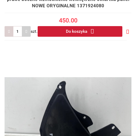
NOWE ORYGINALNE 1371924080
450.00
szt.
Do koszyka
Do
prze