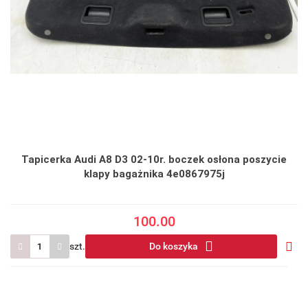
Tapicerka Audi A8 D3 02-10r. boczek osłona poszycie
klapy bagażnika 4e0867975j
100.00
szt.
Do koszyka
Do
prze