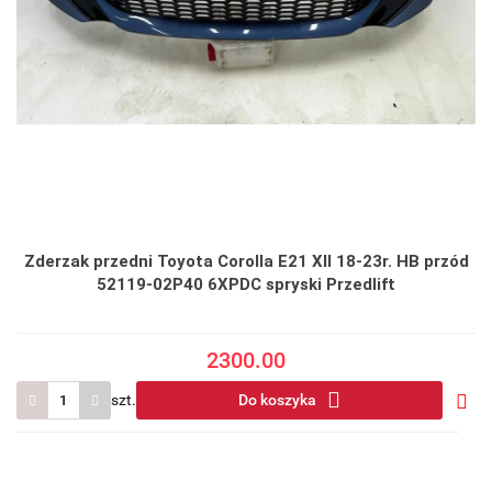
Zderzak przedni Toyota Corolla E21 XII 18-23r. HB przód
52119-02P40 6XPDC spryski Przedlift
2300.00
szt.
Do koszyka
Do
prze