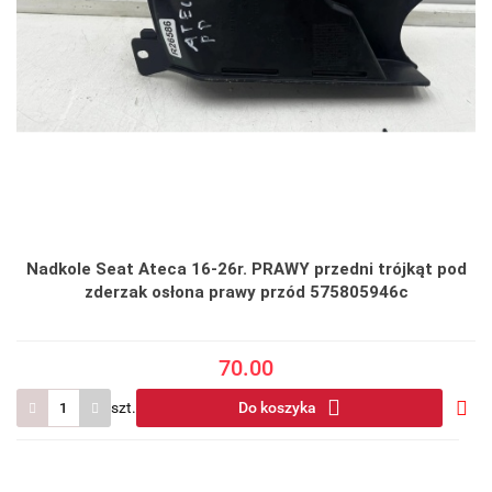
Nadkole Seat Ateca 16-26r. PRAWY przedni trójkąt pod
zderzak osłona prawy przód 575805946c
70.00
szt.
Do koszyka
Do
prze