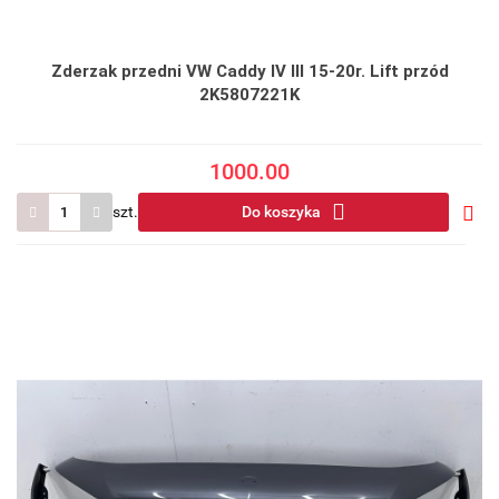
Zderzak przedni VW Caddy IV III 15-20r. Lift przód
2K5807221K
1000.00
szt.
Do koszyka
Do
prze