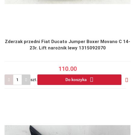
Zderzak przedni Fiat Ducato Jumper Boxer Movano C 14-
23r. Lift narożnik lewy 1315092070
110.00
szt.
Do koszyka
Do
prze