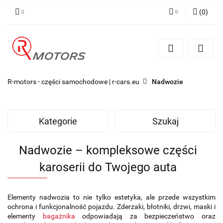
(
0
)
Zaloguj się
Zarejestruj się
Dodaj zgłoszenie
R-motors - części samochodowe | r-cars.eu
Nadwozie
Kategorie
Szukaj
Nadwozie – kompleksowe części
karoserii do Twojego auta
Elementy nadwozia to nie tylko estetyka, ale przede wszystkim
ochrona i funkcjonalność pojazdu. Zderzaki, błotniki, drzwi, maski i
elementy
bagażnika
odpowiadają za bezpieczeństwo oraz