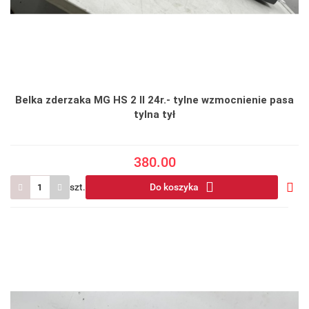
Belka zderzaka MG HS 2 II 24r.- tylne wzmocnienie pasa
tylna tył
380.00
szt.
Do koszyka
Do
prze