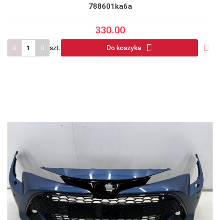
788601ka6a
330.00
szt.
Do koszyka
Do
prze