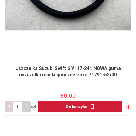
Uszczelka Suzuki Swift 6 VI 17-24r. NOWA guma
uszczelka maski góry zderzaka 71791-52r00
80.00
szt.
Do koszyka
Do
prze