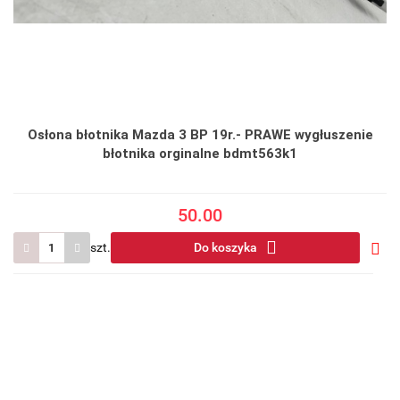
Osłona błotnika Mazda 3 BP 19r.- PRAWE wygłuszenie
błotnika orginalne bdmt563k1
50.00
szt.
Do koszyka
Do
prze