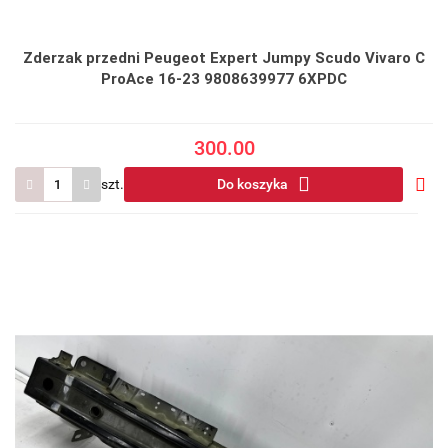
Zderzak przedni Peugeot Expert Jumpy Scudo Vivaro C
ProAce 16-23 9808639977 6XPDC
300.00
szt.
Do koszyka
Do
prze