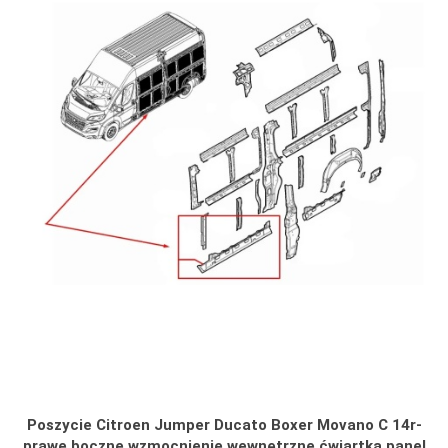
Poszycie Citroen Jumper Ducato Boxer Movano C 14r-
prawe boczne wzmocnienie wewnętrzne ćwiartka panel