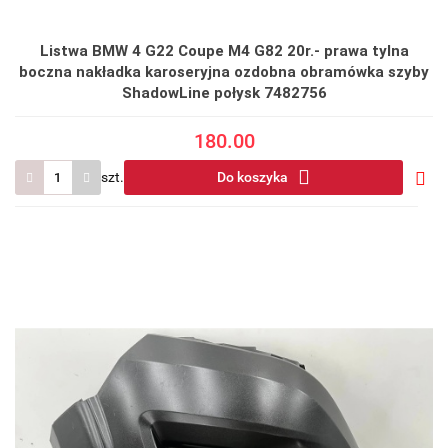
Listwa BMW 4 G22 Coupe M4 G82 20r.- prawa tylna
boczna nakładka karoseryjna ozdobna obramówka szyby
ShadowLine połysk 7482756
180.00
szt.
Do koszyka
Do
prze