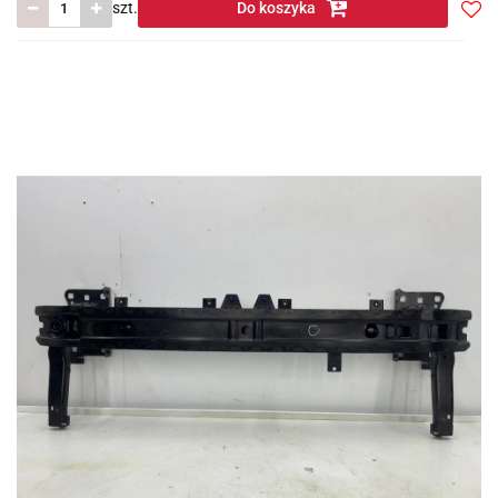
szt.
Do koszyka
Do
prze