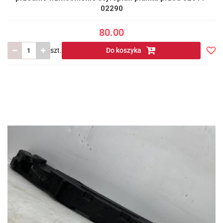
02290
80.00
szt.
Do koszyka
Do
prze