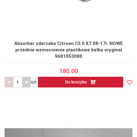
Absorber zderzaka Citroen C5 II X7 08-17r. NOWE
przednie wzmocnienie plastikowe belka oryginal
9681053080
180.00
szt.
Do koszyka
Do
prze