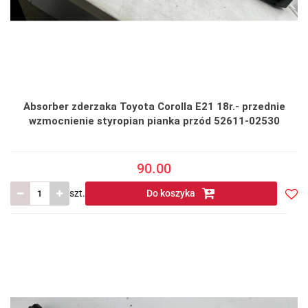
Absorber zderzaka Toyota Corolla E21 18r.- przednie
wzmocnienie styropian pianka przód 52611-02530
90.00
szt.
Do koszyka
Do
prze