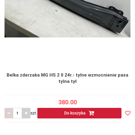
Belka zderzaka MG HS 2 II 24r.- tylne wzmocnienie pasa
tylna tył
380.00
szt.
Do koszyka
Do
prze