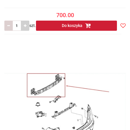
700.00
szt.
Do koszyka
Do
prze