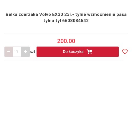
Belka zderzaka Volvo EX30 23r.- tylne wzmocnienie pasa
tylna tył 6608084542
200.00
szt.
Do koszyka
Do
prze