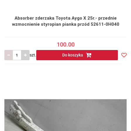
Absorber zderzaka Toyota Aygo X 25r.- przednie
wzmocnienie styropian pianka przód 52611-0H040
100.00
szt.
Do koszyka
Do
prze