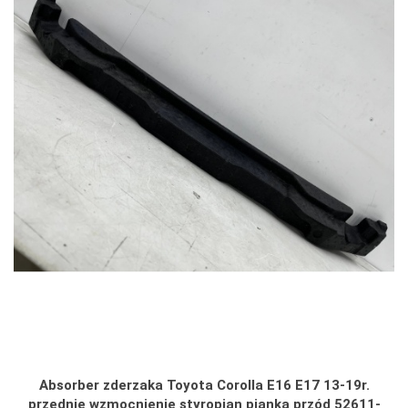
Absorber zderzaka Toyota Corolla E16 E17 13-19r.
przednie wzmocnienie styropian pianka przód 52611-