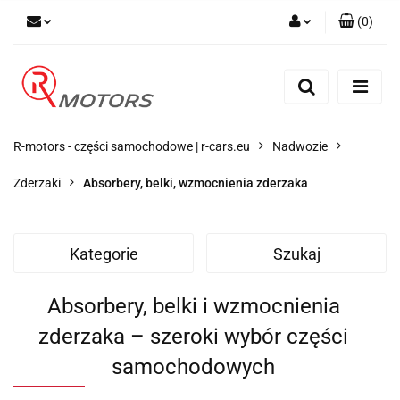
(
0
)
Zaloguj się
Zarejestruj się
Dodaj zgłoszenie
R-motors - części samochodowe | r-cars.eu
Nadwozie
Zderzaki
Absorbery, belki, wzmocnienia zderzaka
Kategorie
Szukaj
Absorbery, belki i wzmocnienia
zderzaka – szeroki wybór części
samochodowych