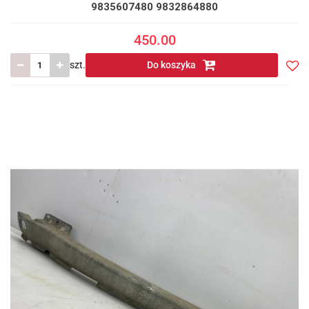
9835607480 9832864880
450.00
szt.
Do koszyka
Do
prze