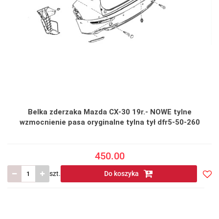
Belka zderzaka Mazda CX-30 19r.- NOWE tylne
wzmocnienie pasa oryginalne tylna tył dfr5-50-260
450.00
szt.
Do koszyka
Do
prze