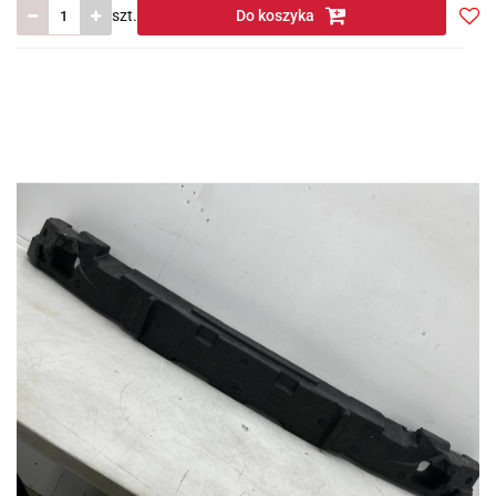
szt.
Do koszyka
Do
prze