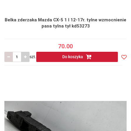
Belka zderzaka Mazda CX-5 1 I 12-17r. tylne wzmocnienie
pasa tylna tył kd53273
70.00
szt.
Do koszyka
Do
prze