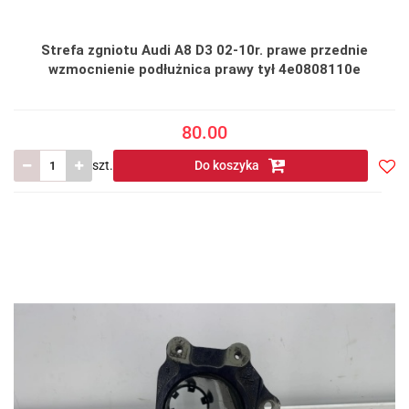
Strefa zgniotu Audi A8 D3 02-10r. prawe przednie
wzmocnienie podłużnica prawy tył 4e0808110e
80.00
szt.
Do koszyka
Do
prze