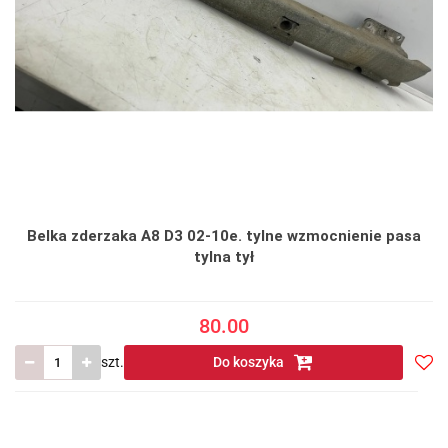
Belka zderzaka A8 D3 02-10e. tylne wzmocnienie pasa
tylna tył
80.00
szt.
Do koszyka
Do
prze