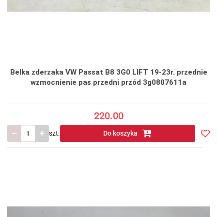
Belka zderzaka VW Passat B8 3G0 LIFT 19-23r. przednie
wzmocnienie pas przedni przód 3g0807611a
220.00
szt.
Do koszyka
Do
prze