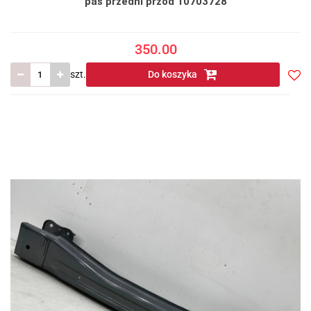
pas przedni przód 10703728
350.00
szt.
Do koszyka
Do
prze