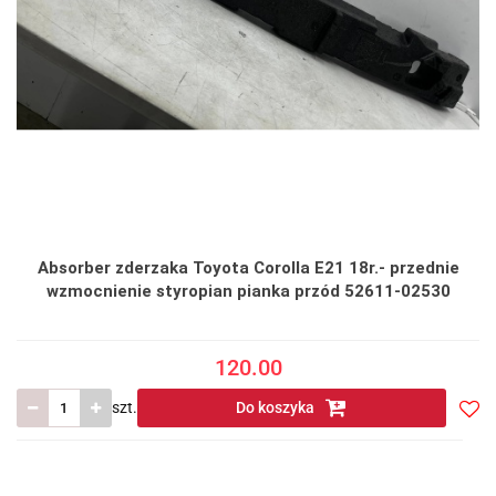
Absorber zderzaka Toyota Corolla E21 18r.- przednie
wzmocnienie styropian pianka przód 52611-02530
120.00
szt.
Do koszyka
Do
prze