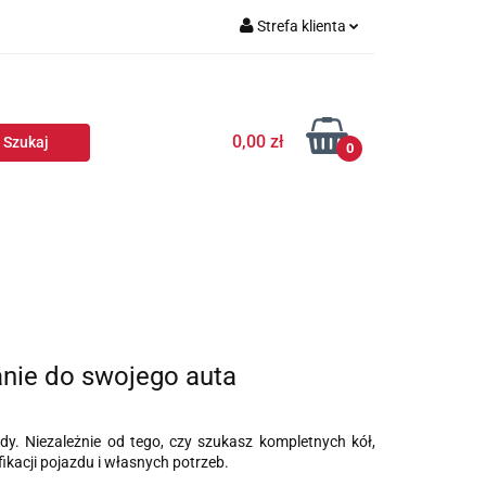
Strefa klienta
Zaloguj się
Zarejestruj się
0,00 zł
Dodaj zgłoszenie
0
anie do swojego auta
y. Niezależnie od tego, czy szukasz kompletnych kół,
kacji pojazdu i własnych potrzeb.