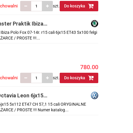
echowalni
szt.
Do koszyka
ster Praktik Ibiza
5x100 felgi KOMPLET
Ibiza Polo Fox 07-14r. r15 cali 6jx15 ET43 5x100 felgi
RCE / PROSTE !!!...
780.00
echowalni
szt.
Do koszyka
ctavia Leon 6jx15
ALNE KOMPLET
 6jx15 5x112 ET47 CH 57,1 15 cali ORYGINALNE
RCE / PROSTE !!! Numer katalog...