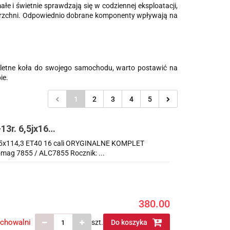
ałe i świetnie sprawdzają się w codziennej eksploatacji,
awierzchni. Odpowiednio dobrane komponenty wpływają na
pletne koła do swojego samochodu, warto postawić na
ie.
1
2
3
4
5
13r. 6,5jx16
OMPLET Kromag
x16 5x114,3 ET40 16 cali ORYGINALNE KOMPLET
mag 7855 / ALC7855 Rocznik: ...
380.00
echowalni
szt.
Do koszyka