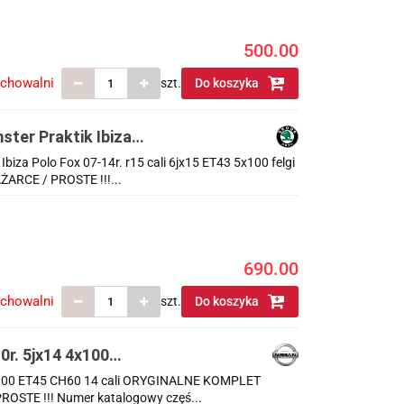
500.00
echowalni
szt.
Do koszyka
ster Praktik Ibiza
5x100 felgi KOMPLET
Ibiza Polo Fox 07-14r. r15 cali 6jx15 ET43 5x100 felgi
RCE / PROSTE !!!...
690.00
echowalni
szt.
Do koszyka
0r. 5jx14 4x100
PLET 40300ax607
4 4x100 ET45 CH60 14 cali ORYGINALNE KOMPLET
STE !!! Numer katalogowy częś...