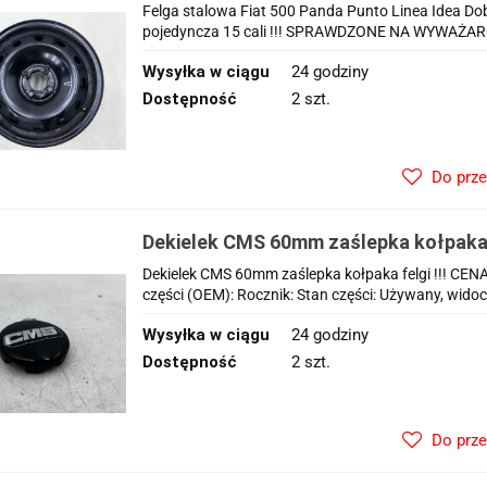
Mito Ypsilon Musa r15 6jx15 ET40 4x98
Felga stalowa Fiat 500 Panda Punto Linea Idea Do
pojedyncza 15 cali !!! SPRAWDZONE NA WYWAŻARCE
Wysyłka w ciągu
24 godziny
Dostępność
2 szt.
Do prz
Dekielek CMS 60mm zaślepka kołpaka 
Dekielek CMS 60mm zaślepka kołpaka felgi !!! C
części (OEM): Rocznik: Stan części: Używany, widoc
Wysyłka w ciągu
24 godziny
Dostępność
2 szt.
Do prz