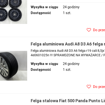
Wysyłka w ciągu
24 godziny
Dostępność
1 szt.
Do prz
Felga aluminiowa Audi A8 D3 A6 felga r
ET45 5x112 pojedyncza z oponą doja
Felga aluminiowa Audi A8 D3 A6 felga r19 cali 8,
4e0601025n !!! SPRAWDZONE NA WYWAŻARCE / PRO
Wysyłka w ciągu
24 godziny
Dostępność
1 szt.
Do prz
Felga stalowa Fiat 500 Panda Punto L