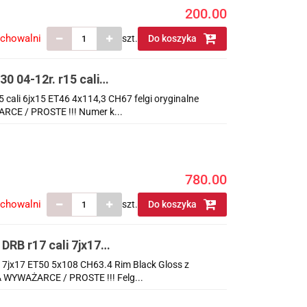
200.00
echowalni
szt.
Do koszyka
30 04-12r. r15 cali
nalne KOMPLET
15 cali 6jx15 ET46 4x114,3 CH67 felgi oryginalne
E / PROSTE !!! Numer k...
780.00
echowalni
szt.
Do koszyka
DRB r17 cali 7jx17
zujnikami ciśnienia
 7jx17 ET50 5x108 CH63.4 Rim Black Gloss z
 WYWAŻARCE / PROSTE !!! Felg...