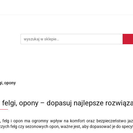
Blog motoryzacyjny
Dostawa
O nas
Kontakt
motoryzacyjny
Dostawa
O nas
Kontakt
gi, opony
, felgi, opony – dopasuj najlepsze rozwiąz
ł, felg i opon ma ogromny wpływ na komfort oraz bezpieczeństwo jazd
zych felg czy sezonowych opon, ważne jest, aby dopasować je do specyfi