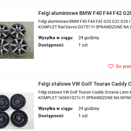
Felgi aluminiowe BMW F40 F44 F42 G20
7,5jx17 ET28 5x112 CH 66,6 felgi z c
Felgi aluminiowe BMW F40 F44 F42 G20 G22 G26 r17 
Rial Davos DO757
KOMPLET Rial Davos DO757 !!! SPRAWDZONE NA W
Wysyłka w ciągu
24 godziny
Dostępność
1 szt.
Do prz
Felgi stalowe VW Golf Touran Caddy O
5x112 ET47 CH 57,1 15 cali ORYGIN
Felgi stalowe VW Golf Touran Caddy Octavia Leon
1k0601027c
KOMPLET 1k0601027c !!! SPRAWDZONE NA WYWAŻA
Wysyłka w ciągu
24 godziny
Dostępność
1 szt.