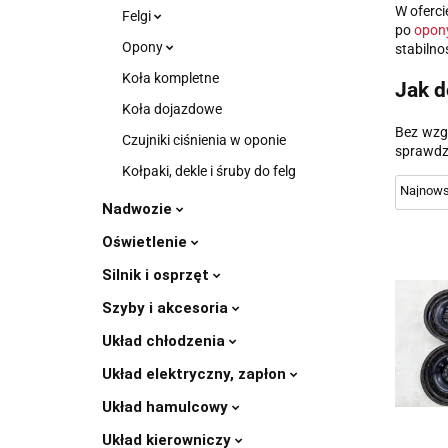
W oferci
Felgi
po
opon
Opony
stabilno
Koła kompletne
Jak d
Koła dojazdowe
Bez wzg
Czujniki ciśnienia w oponie
sprawdzo
Kołpaki, dekle i śruby do felg
Nadwozie
Oświetlenie
Silnik i osprzęt
Szyby i akcesoria
Układ chłodzenia
Układ elektryczny, zapłon
Układ hamulcowy
Układ kierowniczy