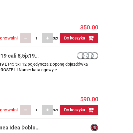
350.00
echowalni
szt.
Do koszyka
19 cali 8,5jx19
zdówka 4e0601025n
5jx19 ET45 5x112 pojedyncza z oponą dojazdówka
STE !!! Numer katalogowy c...
590.00
echowalni
szt.
Do koszyka
inea Idea Doblo