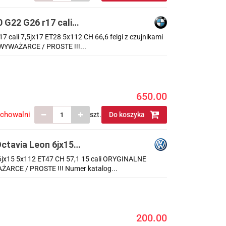
 G22 G26 r17 cali
zujnikami KOMPLET
cali 7,5jx17 ET28 5x112 CH 66,6 felgi z czujnikami
YWAŻARCE / PROSTE !!!...
650.00
echowalni
szt.
Do koszyka
ctavia Leon 6jx15
ALNE KOMPLET
 6jx15 5x112 ET47 CH 57,1 15 cali ORYGINALNE
RCE / PROSTE !!! Numer katalog...
200.00