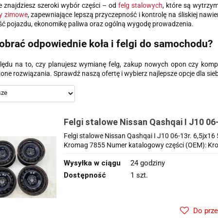
e znajdziesz szeroki wybór części – od
felg stalowych
, które są wytrzym
y zimowe
, zapewniające lepszą przyczepność i kontrolę na śliskiej n
ść pojazdu, ekonomikę paliwa oraz ogólną wygodę prowadzenia.
obrać odpowiednie koła i felgi do samochodu?
lędu na to, czy planujesz wymianę felg, zakup nowych opon czy kom
ne rozwiązania. Sprawdź naszą ofertę i wybierz najlepsze opcje dla sieb
Felgi stalowe Nissan Qashqai I J10 06-
5x114,3 ET40 16 cali ORYGINALNE K
Felgi stalowe Nissan Qashqai I J10 06-13r. 6,5j
7855
Kromag 7855 Numer katalogowy części (OEM): Kro
Wysyłka w ciągu
24 godziny
Dostępność
1 szt.
Do prz