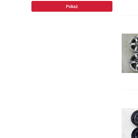
Ford
Pokaż
Honda
Hyundai
Mazda
Mercedes-Benz
MG
Mitsubishi
Nissan
Opel
Peugeot
Porsche
Renault
Skoda
Seat
Volkswagen