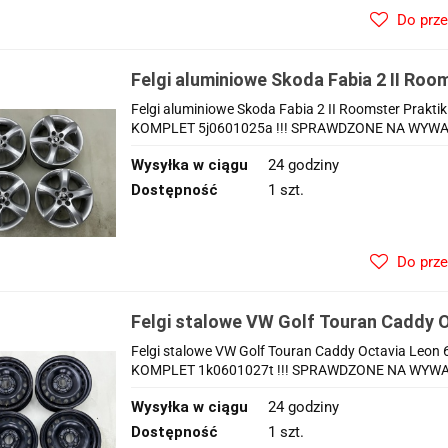
Do prz
Felgi aluminiowe Skoda Fabia 2 II Room
Polo Fox 07-14r. r15 cali 6jx15 ET43 
Felgi aluminiowe Skoda Fabia 2 II Roomster Praktik 
5j0601025a
KOMPLET 5j0601025a !!! SPRAWDZONE NA WYWAŻA
Wysyłka w ciągu
24 godziny
Dostępność
1 szt.
Do prz
Felgi stalowe VW Golf Touran Caddy O
5x112 ET47 CH 57,1 15 cali ORYGIN
Felgi stalowe VW Golf Touran Caddy Octavia Leon
1k0601027t
KOMPLET 1k0601027t !!! SPRAWDZONE NA WYWAŻA
Wysyłka w ciągu
24 godziny
Dostępność
1 szt.