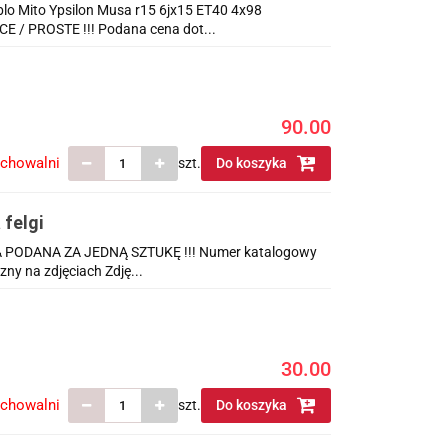
 pojedyncza 15 cali
blo Mito Ypsilon Musa r15 6jx15 ET40 4x98
 / PROSTE !!! Podana cena dot...
90.00
echowalni
szt.
Do koszyka
felgi
ENA PODANA ZA JEDNĄ SZTUKĘ !!! Numer katalogowy
zny na zdjęciach Zdję...
30.00
echowalni
szt.
Do koszyka