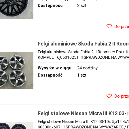
Dostępność
2 szt.
Do prz
Felgi aluminiowe Skoda Fabia 2 II Room
Polo Fox 07-14r. r15 cali 6jx15 ET43 
Felgi aluminiowe Skoda Fabia 2 II Roomster Praktik 
6j0601025a
KOMPLET 6j0601025a !!! SPRAWDZONE NA WYWAŻA
Wysyłka w ciągu
24 godziny
Dostępność
1 szt.
Do prz
Felgi stalowe Nissan Micra III K12 03-1
ET45 CH60 14 cali ORYGINALNE KOM
Felgi stalowe Nissan Micra III K12 03-10r. 5jx1
40300ax607 !!! SPRAWDZONE NA WYWAŻARCE / PRO