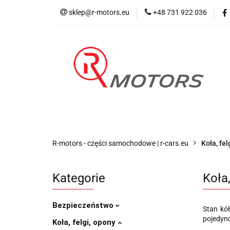
sklep@r-motors.eu
+48 731 922 036
Wszystkie kategorie
Blog 
R-motors - części samochodowe | r-cars.eu
Koła, fel
Kategorie
Koła
Bezpieczeństwo
Stan kó
pojedync
Koła, felgi, opony