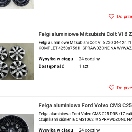
Do prz
Felgi aluminiowe Mitsubishi Colt VI 6 Z
6jx15 ET46 4x114,3 CH67 felgi orygi
Felgi aluminiowe Mitsubishi Colt VI 6 Z30 04-12r. r
4250a756
KOMPLET 4250a756 !!! SPRAWDZONE NA WYWAŻARC
Wysyłka w ciągu
24 godziny
Dostępność
1 szt.
Do prz
Felga aluminiowa Ford Volvo CMS C25 
ET50 5x108 CH63.4 Rim Black Gloss z c
Felga aluminiowa Ford Volvo CMS C25 DRB r17 cali
CMS1062
czujnikami ciśnienia CMS1062 !!! SPRAWDZONE NA
Wysyłka w ciągu
24 godziny