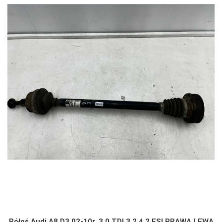
Półoś Audi A8 D3 02-10r. 3.0 TDI 3.2 4.2 FSI PRAWA LEWA