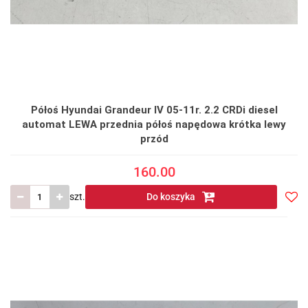
Półoś Hyundai Grandeur IV 05-11r. 2.2 CRDi diesel
automat LEWA przednia półoś napędowa krótka lewy
przód
160.00
szt.
Do koszyka
Do
prze