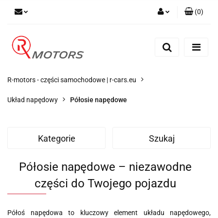
(
0
)
Zaloguj się
Zarejestruj się
Dodaj zgłoszenie
R-motors - części samochodowe | r-cars.eu
Układ napędowy
Półosie napędowe
Kategorie
Szukaj
Półosie napędowe – niezawodne
części do Twojego pojazdu
Półoś napędowa to kluczowy element układu napędowego,