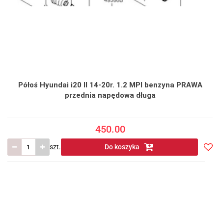
Półoś Hyundai i20 II 14-20r. 1.2 MPI benzyna PRAWA
przednia napędowa długa
450.00
szt.
Do koszyka
Do
prze