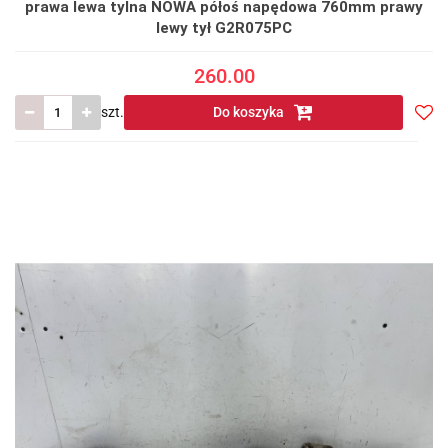
prawa lewa tylna NOWA półoś napędowa 760mm prawy
lewy tył G2R075PC
260.00
szt.
Do koszyka
Do
prze