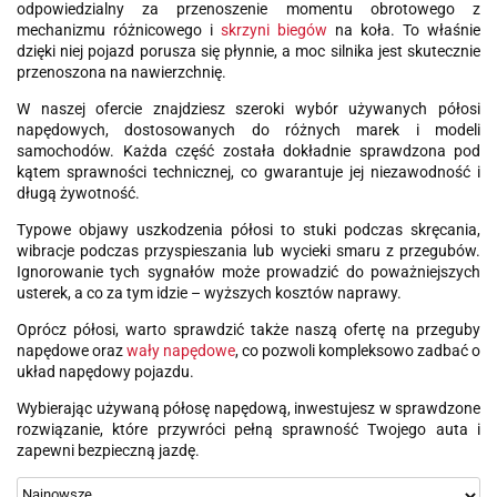
odpowiedzialny za przenoszenie momentu obrotowego z
mechanizmu różnicowego i
skrzyni biegów
na koła. To właśnie
dzięki niej pojazd porusza się płynnie, a moc silnika jest skutecznie
przenoszona na nawierzchnię.
W naszej ofercie znajdziesz szeroki wybór używanych półosi
napędowych, dostosowanych do różnych marek i modeli
samochodów. Każda część została dokładnie sprawdzona pod
kątem sprawności technicznej, co gwarantuje jej niezawodność i
długą żywotność.
Typowe objawy uszkodzenia półosi to stuki podczas skręcania,
wibracje podczas przyspieszania lub wycieki smaru z przegubów.
Ignorowanie tych sygnałów może prowadzić do poważniejszych
usterek, a co za tym idzie – wyższych kosztów naprawy.
Oprócz półosi, warto sprawdzić także naszą ofertę na przeguby
napędowe oraz
wały napędowe
, co pozwoli kompleksowo zadbać o
układ napędowy pojazdu.
Wybierając używaną półosę napędową, inwestujesz w sprawdzone
rozwiązanie, które przywróci pełną sprawność Twojego auta i
zapewni bezpieczną jazdę.