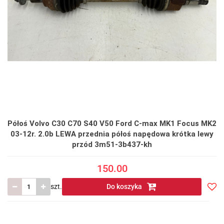
Półoś Volvo C30 C70 S40 V50 Ford C-max MK1 Focus MK2
03-12r. 2.0b LEWA przednia półoś napędowa krótka lewy
przód 3m51-3b437-kh
150.00
szt.
Do koszyka
Do
prze