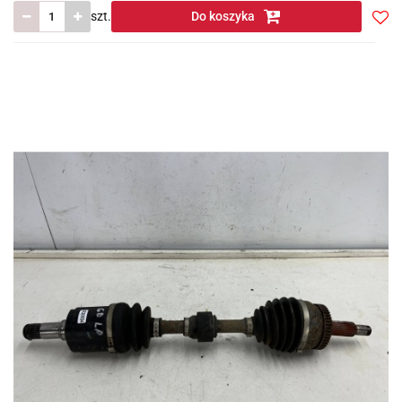
szt.
Do koszyka
Do
prze