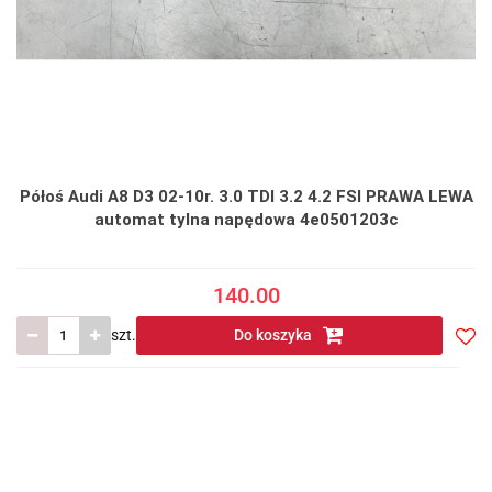
Półoś Audi A8 D3 02-10r. 3.0 TDI 3.2 4.2 FSI PRAWA LEWA
automat tylna napędowa 4e0501203c
140.00
szt.
Do koszyka
Do
prze