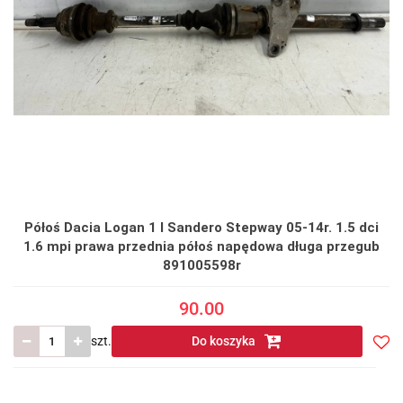
Półoś Dacia Logan 1 I Sandero Stepway 05-14r. 1.5 dci
1.6 mpi prawa przednia półoś napędowa długa przegub
891005598r
90.00
szt.
Do koszyka
Do
prze