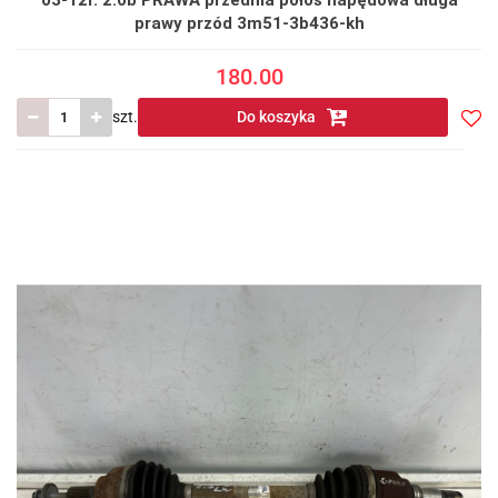
03-12r. 2.0b PRAWA przednia półoś napędowa długa
prawy przód 3m51-3b436-kh
180.00
szt.
Do koszyka
Do
prze