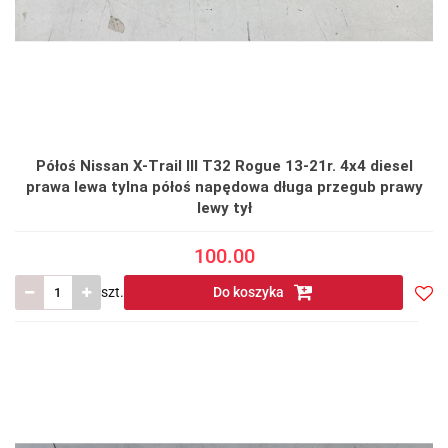
Półoś Nissan X-Trail III T32 Rogue 13-21r. 4x4 diesel
prawa lewa tylna półoś napędowa długa przegub prawy
lewy tył
100.00
szt.
Do koszyka
Do
prze