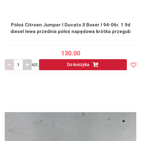
Półoś Citroen Jumper I Ducato II Boxer I 94-06r. 1.9d
diesel lewa przednia półoś napędowa krótka przegub
130.00
szt.
Do koszyka
Do
prze