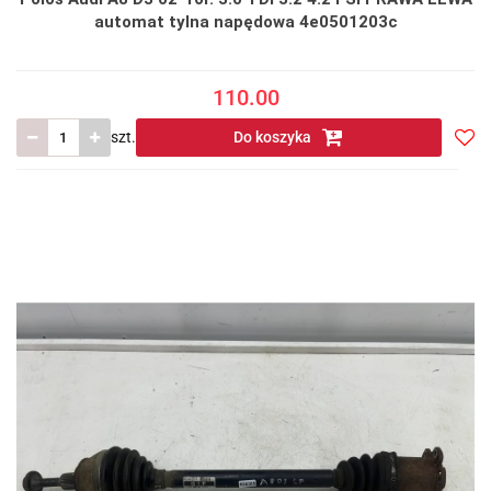
automat tylna napędowa 4e0501203c
110.00
szt.
Do koszyka
Do
prze