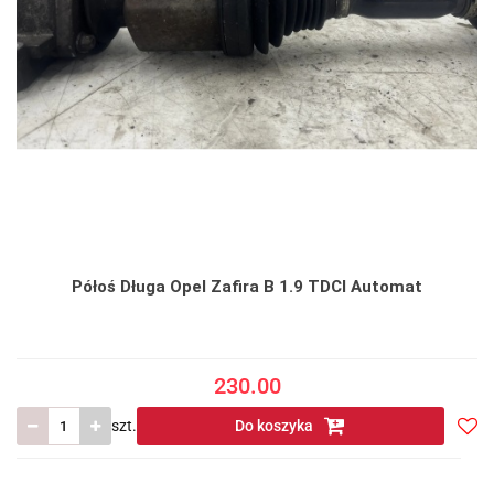
Półoś Długa Opel Zafira B 1.9 TDCI Automat
230.00
szt.
Do koszyka
Do
prze