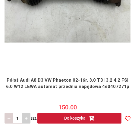
Półoś Audi A8 D3 VW Phaeton 02-16r. 3.0 TDI 3.2 4.2 FSI
6.0 W12 LEWA automat przednia napędowa 4e0407271p
150.00
szt.
Do koszyka
Do
prze