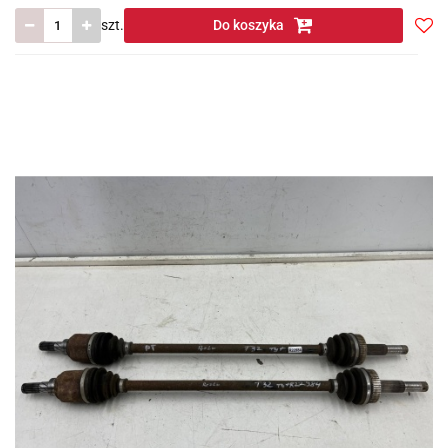
szt.
Do koszyka
Do
prze