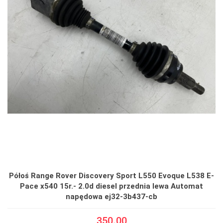
Półoś Range Rover Discovery Sport L550 Evoque L538 E-
Pace x540 15r.- 2.0d diesel przednia lewa Automat
napędowa ej32-3b437-cb
350.00