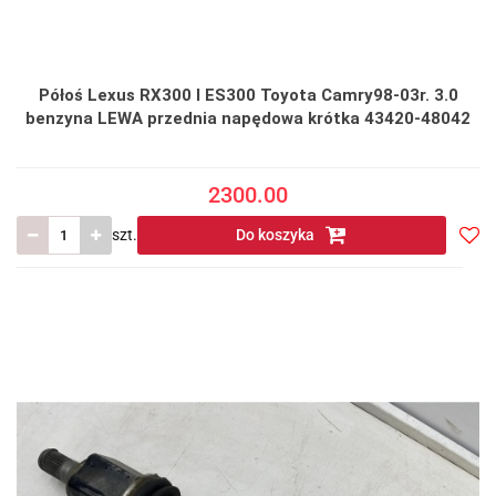
Półoś Lexus RX300 I ES300 Toyota Camry98-03r. 3.0
benzyna LEWA przednia napędowa krótka 43420-48042
2300.00
szt.
Do koszyka
Do
prze