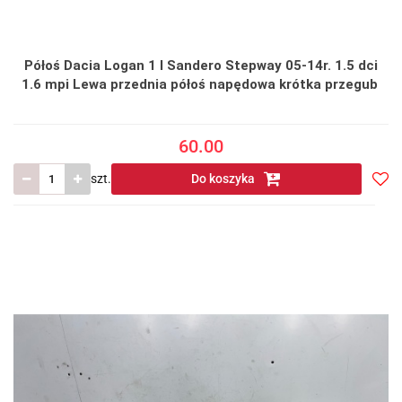
Półoś Dacia Logan 1 I Sandero Stepway 05-14r. 1.5 dci
1.6 mpi Lewa przednia półoś napędowa krótka przegub
60.00
szt.
Do koszyka
Do
prze