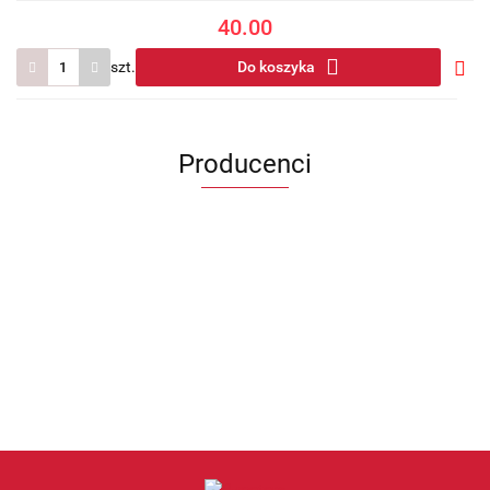
40.00
szt.
Do koszyka
Do
prze
Producenci