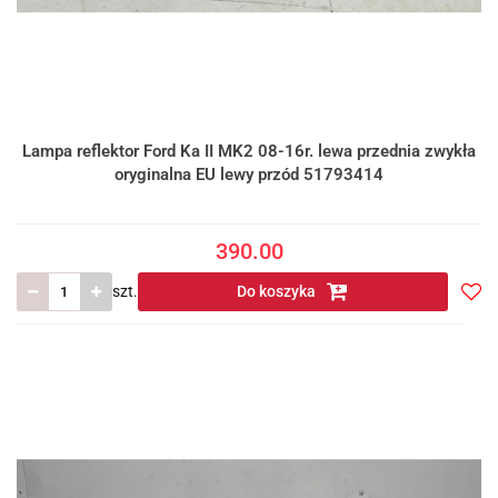
Lampa reflektor Ford Ka II MK2 08-16r. lewa przednia zwykła
oryginalna EU lewy przód 51793414
390.00
szt.
Do koszyka
Do
prze