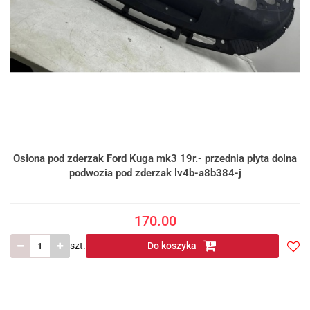
Osłona pod zderzak Ford Kuga mk3 19r.- przednia płyta dolna
podwozia pod zderzak lv4b-a8b384-j
170.00
szt.
Do koszyka
Do
prze