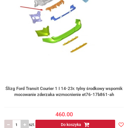
Ślizg Ford Transit Courier 1 I 14-23r. tylny środkowy wspornik
mocowanie zderzaka wzmocnienie et76-17b861-ah
460.00
szt.
Do koszyka