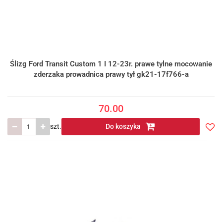
Ślizg Ford Transit Custom 1 I 12-23r. prawe tylne mocowanie
zderzaka prowadnica prawy tył gk21-17f766-a
70.00
szt.
Do koszyka
Do
prze