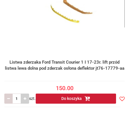
Listwa zderzaka Ford Transit Courier 1 I 17-23r. lift przód
listwa lewa dolna pod zderzak osłona deflektor jt76-17779-aa
150.00
szt.
Do koszyka
Do
prze