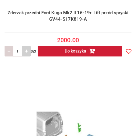
Zderzak przedni Ford Kuga Mk2 II 16-19r. Lift przód spryski
GV44-S17K819-A
2000.00
szt.
Do koszyka
Do
prze