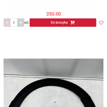
250.00
szt.
Do koszyka
Do
prze