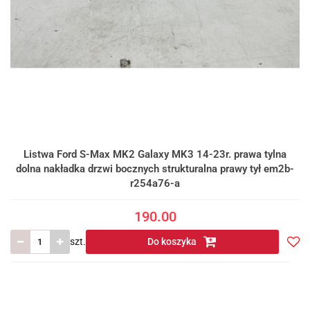
Listwa Ford S-Max MK2 Galaxy MK3 14-23r. prawa tylna
dolna nakładka drzwi bocznych strukturalna prawy tył em2b-
r254a76-a
190.00
szt.
Do koszyka
Do
prze