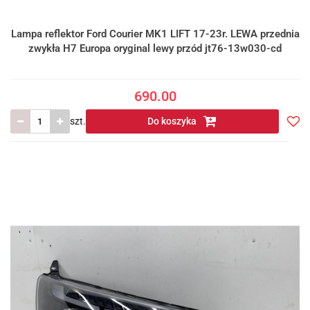
Lampa reflektor Ford Courier MK1 LIFT 17-23r. LEWA przednia
zwykła H7 Europa oryginal lewy przód jt76-13w030-cd
690.00
szt.
Do koszyka
Do
prze