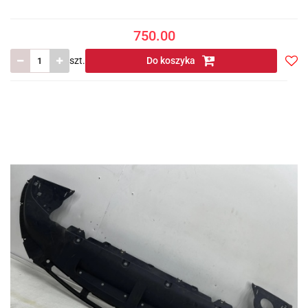
750.00
szt.
Do koszyka
Do
prze