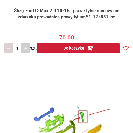
Ślizg Ford C-Max 2 II 10-15r. prawe tylne mocowanie
zderzaka prowadnica prawy tył am51-17a881-bc
70.00
szt.
Do koszyka
Do
prze