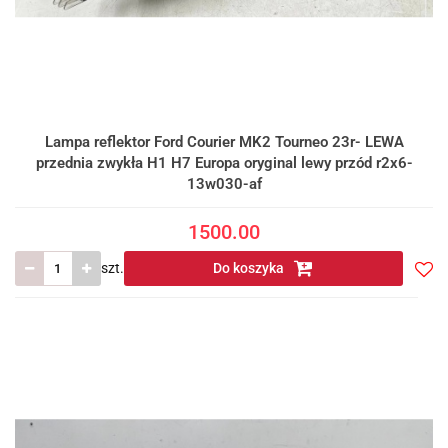
Lampa reflektor Ford Courier MK2 Tourneo 23r- LEWA
przednia zwykła H1 H7 Europa oryginal lewy przód r2x6-
13w030-af
1500.00
szt.
Do koszyka
Do
prze