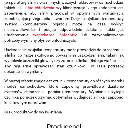
temperaturę silnika oraz innych ważnych układów w samochodzie,
takich jak
układ chłodzenia
czy klimatyzacja. Jego zadaniem jest
zapewnienie, aby silnik pracował w optymalnych warunkach,
zapobiegając przegrzaniu i awariom. Dzięki czujnikom temperatury
system komputerowy pojazdu może na czas wykryć
nieprawidłowości i podjąć odpowiednie działania, takie jak
uruchomienie
wentylatora chłodnicy
lub zasygnalizowanie
potrzeby wymiany płynów chłodniczych.
Uszkodzenie czujnika temperatury może prowadzić do przegrzania
silnika, co może skutkować poważnymi uszkodzeniami, takimi jak
wypalenie uszczelki głowicy czy zatarcie silnika. Dlatego ważne jest,
aby regularnie sprawdzać stan czujników i w razie potrzeby
dokonać ich wymiany.
W naszej ofercie znajdziesz czujniki temperatury do różnych marek i
modeli samochodów, które zapewnią prawidłowe działanie
systemów chłodzenia i pomiaru temperatury. Wymiana zużytego
czujnika pomoże utrzymać optymalną wydajność silnika i zapobiec
kosztownym naprawom.
Brak produktów do wyświetlenia
Producenci