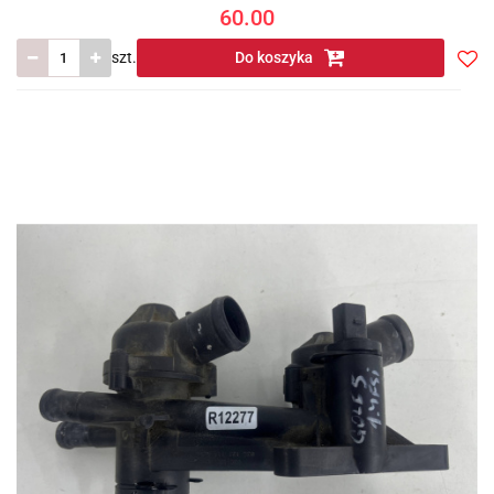
60.00
szt.
Do koszyka
Do
prze