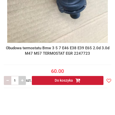
Obudowa termostatu Bmw 3 5 7 E46 E38 E39 E65 2.0d 3.0d
M47 M57 TERMOSTAT EGR 2247723
60.00
szt.
Do koszyka
Do
prze