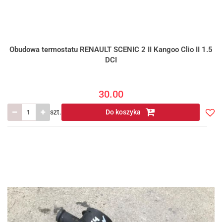
Obudowa termostatu RENAULT SCENIC 2 II Kangoo Clio II 1.5
DCI
30.00
szt.
Do koszyka
Do
prze