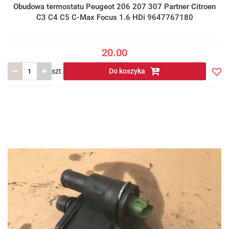
Obudowa termostatu Peugeot 206 207 307 Partner Citroen
C3 C4 C5 C-Max Focus 1.6 HDi 9647767180
20.00
szt.
Do koszyka
Do
prze