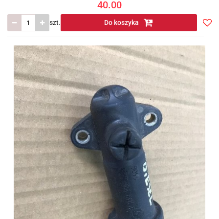
40.00
szt.
Do koszyka
Do
prze