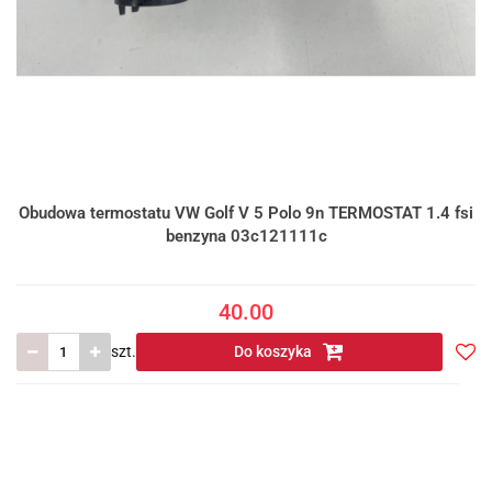
Obudowa termostatu VW Golf V 5 Polo 9n TERMOSTAT 1.4 fsi
benzyna 03c121111c
40.00
szt.
Do koszyka
Do
prze