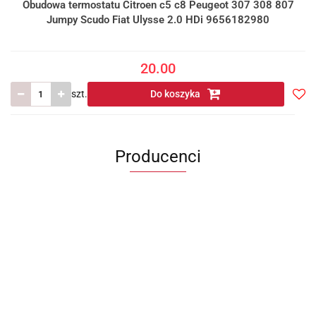
Obudowa termostatu Citroen c5 c8 Peugeot 307 308 807
Jumpy Scudo Fiat Ulysse 2.0 HDi 9656182980
20.00
szt.
Do koszyka
Do
prze
Producenci