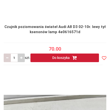
Czujnik poziomowania świateł Audi A8 D3 02-10r. lewy tył
ksenonów lamp 4e0616571d
70.00
szt.
Do koszyka
Do
prze