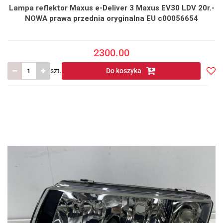
Lampa reflektor Maxus e-Deliver 3 Maxus EV30 LDV 20r.-
NOWA prawa przednia oryginalna EU c00056654
2300.00
szt.
Do koszyka
Do
prze