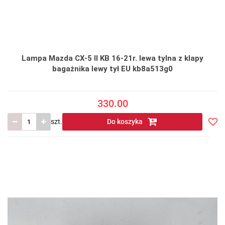
Lampa Mazda CX-5 II KB 16-21r. lewa tylna z klapy
bagażnika lewy tył EU kb8a513g0
330.00
szt.
Do koszyka
Do
prze