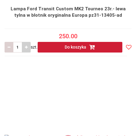
Lampa Ford Transit Custom MK2 Tourneo 23r.- lewa
tylna w błotnik oryginalna Europa pz31-13405-ad
250.00
szt.
Do koszyka
Do
prze