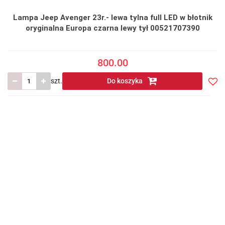
Lampa Jeep Avenger 23r.- lewa tylna full LED w błotnik
oryginalna Europa czarna lewy tył 00521707390
800.00
szt.
Do koszyka
Do
prze