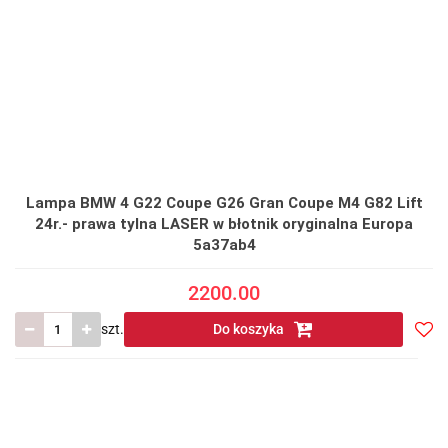
Lampa BMW 4 G22 Coupe G26 Gran Coupe M4 G82 Lift
24r.- prawa tylna LASER w błotnik oryginalna Europa
5a37ab4
2200.00
szt.
Do koszyka
Do
prze