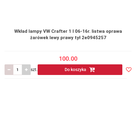
Wkład lampy VW Crafter 1 I 06-16r. listwa oprawa
żarówek lewy prawy tył 2e0945257
100.00
szt.
Do koszyka
Do
prze