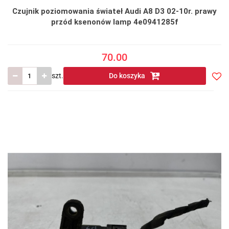
Czujnik poziomowania świateł Audi A8 D3 02-10r. prawy
przód ksenonów lamp 4e0941285f
70.00
szt.
Do koszyka
Do
prze