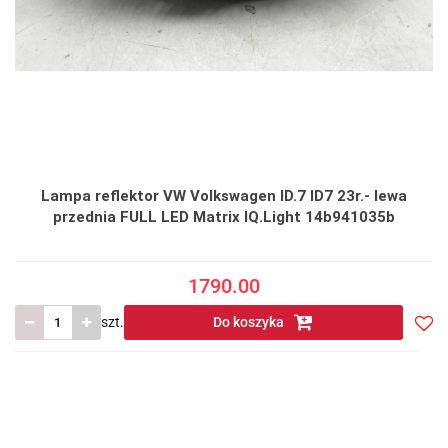
Lampa reflektor VW Volkswagen ID.7 ID7 23r.- lewa
przednia FULL LED Matrix IQ.Light 14b941035b
1790.00
szt.
Do koszyka
Do
prze