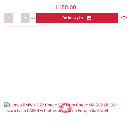
1150.00
szt.
Do koszyka
Do
prze