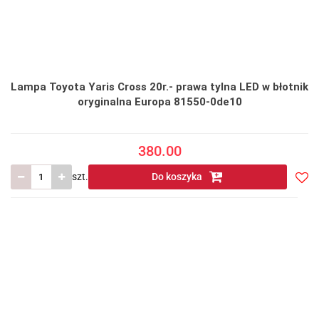
Lampa Toyota Yaris Cross 20r.- prawa tylna LED w błotnik
oryginalna Europa 81550-0de10
380.00
szt.
Do koszyka
Do
prze