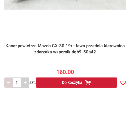
Kanał powietrza Mazda CX-30 19r.- lewa przednia kierownica
zderzaka wspornik dgh9-50a42
160.00
szt.
Do koszyka
Do
prze