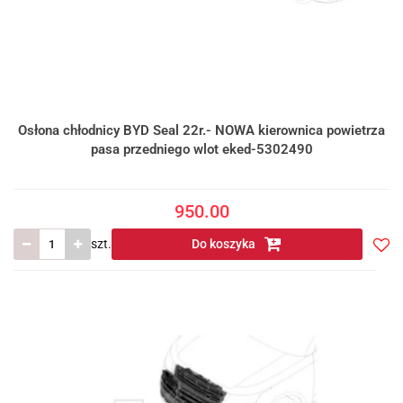
Osłona chłodnicy BYD Seal 22r.- NOWA kierownica powietrza
pasa przedniego wlot eked-5302490
950.00
szt.
Do koszyka
Do
prze