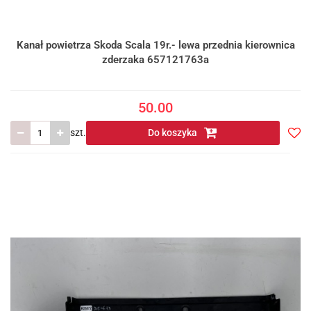
Kanał powietrza Skoda Scala 19r.- lewa przednia kierownica
zderzaka 657121763a
50.00
szt.
Do koszyka
Do
prze