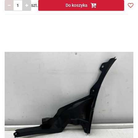
szt.
Do koszyka
Do
prze