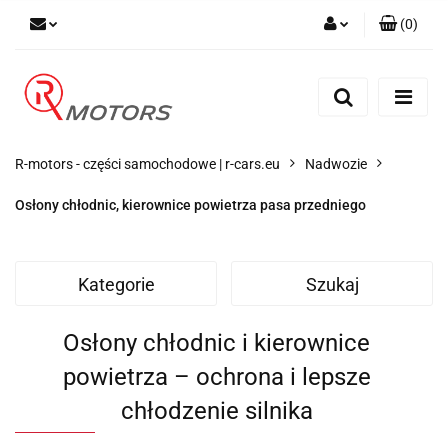
(
0
)
Zaloguj się
Zarejestruj się
Dodaj zgłoszenie
R-motors - części samochodowe | r-cars.eu
Nadwozie
Osłony chłodnic, kierownice powietrza pasa przedniego
Kategorie
Szukaj
Osłony chłodnic i kierownice
powietrza – ochrona i lepsze
chłodzenie silnika