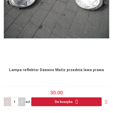
Lampa reflektor Daewoo Matiz przednia lewa prawa
30.00
szt.
Do koszyka
Do
prze