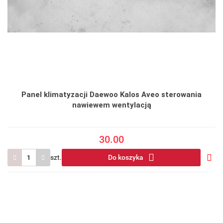
Panel klimatyzacji Daewoo Kalos Aveo sterowania
nawiewem wentylacją
30.00
szt.
Do koszyka
Do
prze