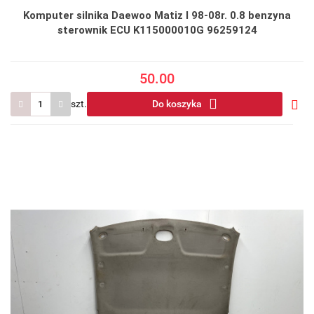
Komputer silnika Daewoo Matiz I 98-08r. 0.8 benzyna
sterownik ECU K115000010G 96259124
50.00
szt.
Do koszyka
Do
prze