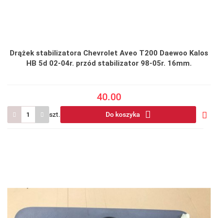
Drążek stabilizatora Chevrolet Aveo T200 Daewoo Kalos
HB 5d 02-04r. przód stabilizator 98-05r. 16mm.
40.00
szt.
Do koszyka
Do
prze