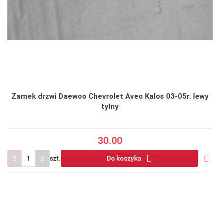
Zamek drzwi Daewoo Chevrolet Aveo Kalos 03-05r. lewy
tylny
30.00
szt.
Do koszyka
Do
prze