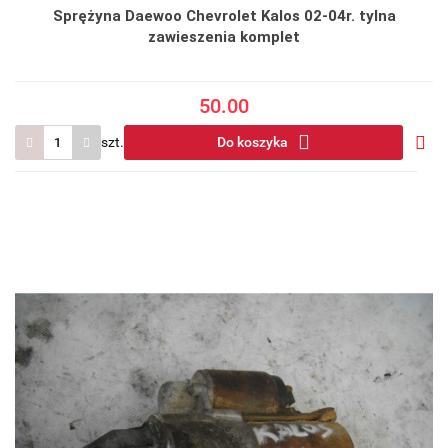
Sprężyna Daewoo Chevrolet Kalos 02-04r. tylna
zawieszenia komplet
50.00
szt.
Do koszyka
Do
prze