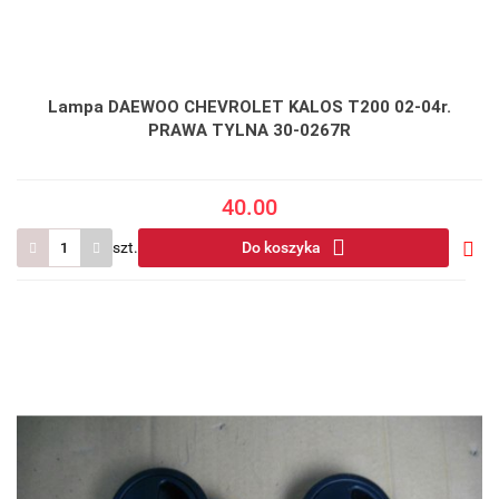
Lampa DAEWOO CHEVROLET KALOS T200 02-04r.
PRAWA TYLNA 30-0267R
40.00
szt.
Do koszyka
Do
prze