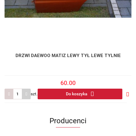
DRZWI DAEWOO MATIZ LEWY TYŁ LEWE TYLNIE
60.00
szt.
Do koszyka
Do
prze
Producenci