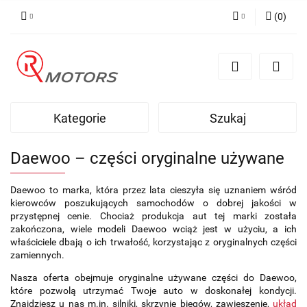
(
0
)
Zaloguj się
Zarejestruj się
Dodaj zgłoszenie
Kategorie
Szukaj
Daewoo – części oryginalne używane
Daewoo to marka, która przez lata cieszyła się uznaniem wśród
kierowców poszukujących samochodów o dobrej jakości w
przystępnej cenie. Chociaż produkcja aut tej marki została
zakończona, wiele modeli Daewoo wciąż jest w użyciu, a ich
właściciele dbają o ich trwałość, korzystając z oryginalnych części
zamiennych.
Nasza oferta obejmuje oryginalne używane części do Daewoo,
które pozwolą utrzymać Twoje auto w doskonałej kondycji.
Znajdziesz u nas m.in. silniki, skrzynie biegów, zawieszenie,
układ