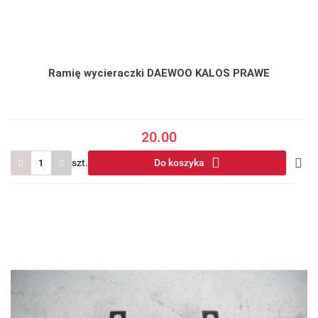
Ramię wycieraczki DAEWOO KALOS PRAWE
20.00
szt.
Do koszyka
Do
prze