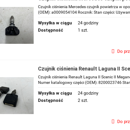
koła a0009054104
Czujnik ciśnienia Mercedes czujnik powietrza w o
(OEM): a0009054104 Rocznik: Stan części: Używan
Wysyłka w ciągu
24 godziny
Dostępność
1 szt.
Do pr
Czujnik ciśnienia Renault Laguna II Sce
III powietrza w oponie koła 820002374
Czujnik ciśnienia Renault Laguna II Scenic II Megan
Numer katalogowy części (OEM): 8200023746 Stan c
Wysyłka w ciągu
24 godziny
Dostępność
2 szt.
Do pr