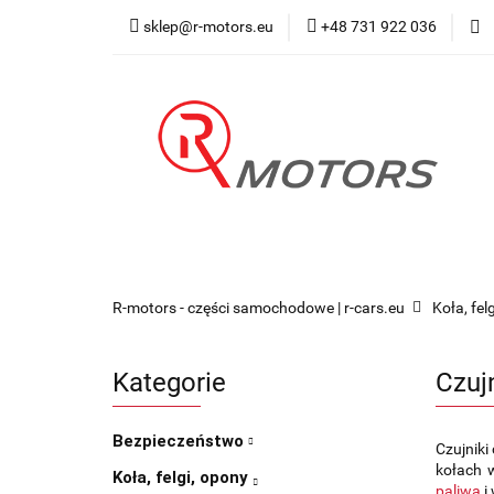
sklep@r-motors.eu
+48 731 922 036
Wszystkie kategorie
Blog 
R-motors - części samochodowe | r-cars.eu
Koła, fel
Kategorie
Czuj
Bezpieczeństwo
Czujniki
kołach 
Koła, felgi, opony
paliwa
i