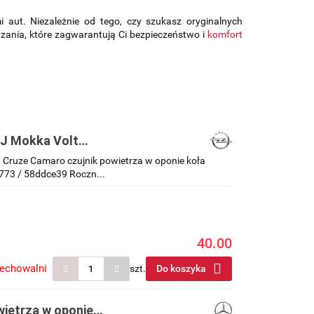
 aut. Niezależnie od tego, czy szukasz oryginalnych
zania, które zagwarantują Ci bezpieczeństwo i
komfort
a J Mokka Volt
onie koła 13598773
lt Cruze Camaro czujnik powietrza w oponie koła
73 / 58ddce39 Roczn...
40.00
zechowalni
szt.
Do koszyka
wietrza w oponie