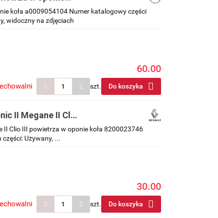
ponie koła a0009054104 Numer katalogowy części
y, widoczny na zdjęciach
60.00
zechowalni
szt.
Do koszyka
nic II Megane II Clio
6
e II Clio III powietrza w oponie koła 8200023746
zęści: Używany, ...
30.00
zechowalni
szt.
Do koszyka