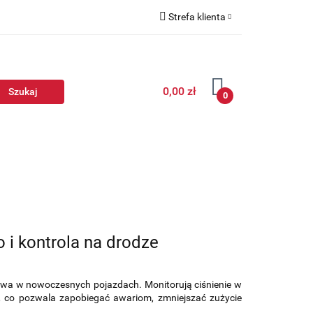
Strefa klienta
Zaloguj się
Zarejestruj się
0,00 zł
Dodaj zgłoszenie
0
 i kontrola na drodze
twa w nowoczesnych pojazdach. Monitorują ciśnienie w
, co pozwala zapobiegać awariom, zmniejszać zużycie