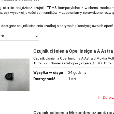
j ofercie znajdziesz czujniki TPMS kompatybilne z wieloma modelami
ów, czy wysokiej jakości zamienników – zapewniamy sprawdzone rozwią
dostępne czujniki ciśnienia i zadbaj o optymalną kondycję swoich opon!
Czujnik ciśnienia Opel Insignia A Astr
Cruze Camaro czujnik powietrza w op
Czujnik ciśnienia Opel Insignia A Astra J Mokka Vo
13598773 Numer katalogowy części (OEM): 135987
Wysyłka w ciągu
24 godziny
Dostępność
1 szt.
Do pr
Czujnik ciśnienia Mercedes czujnik po