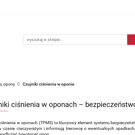
Blog motoryzacyjny
Dostawa
O nas
Kontakt
motoryzacyjny
Dostawa
O nas
Kontakt
gi, opony
Czujniki ciśnienia w oponie
niki ciśnienia w oponach – bezpieczeństwo
 ciśnienia w oponach (TPMS) to kluczowy element systemu bezpieczeńs
w czasie rzeczywistym i informują kierowcę o ewentualnych spadkach
 wydłużać żywotność opon.