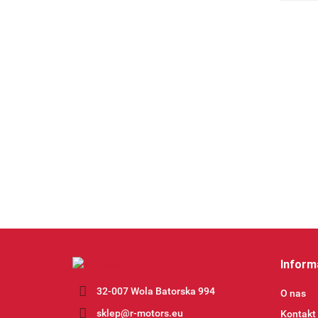
Inform
32-007 Wola Batorska 994
O nas
sklep@r-motors.eu
Kontakt