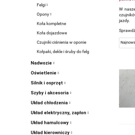
Felgi
W nasze
Opony
czujnik
jazdy.
Koła kompletne
Sprawdź 
Koła dojazdowe
Czujniki ciśnienia w oponie
Kołpaki, dekle i śruby do felg
Nadwozie
Oświetlenie
Silnik i osprzęt
Szyby i akcesoria
Układ chłodzenia
Układ elektryczny, zapłon
Układ hamulcowy
Układ kierowniczy