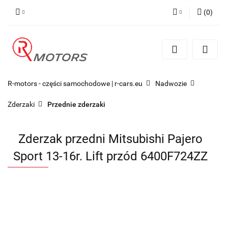
(
0
)
Zaloguj się
Zarejestruj się
Dodaj zgłoszenie
R-motors - części samochodowe | r-cars.eu
Nadwozie
Zderzaki
Przednie zderzaki
Zderzak przedni Mitsubishi Pajero
Sport 13-16r. Lift przód 6400F724ZZ