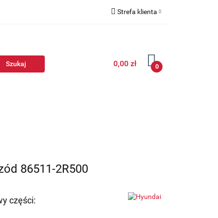
Strefa klienta
Zaloguj się
Zarejestruj się
0,00 zł
Dodaj zgłoszenie
0
przód 86511-2R500
y części: