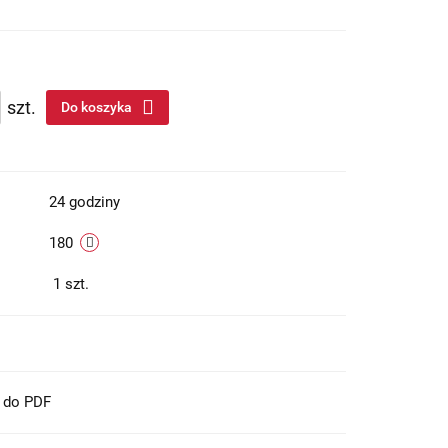
szt.
Do koszyka
24 godziny
180
1
szt.
t do PDF