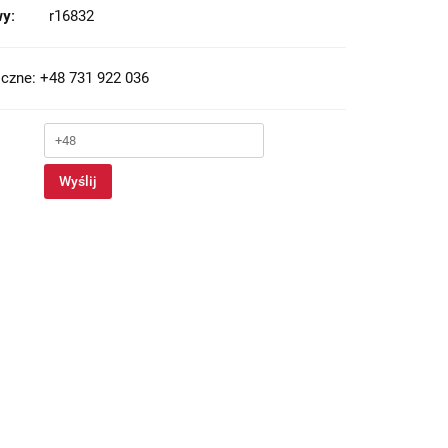
y:
r16832
czne: +48 731 922 036
Wyślij