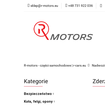
sklep@r-motors.eu
+48 731 922 036
Wszystkie kategorie
Blog 
R-motors - części samochodowe | r-cars.eu
Nadwozi
Kategorie
Zder
Bezpieczeństwo
Koła, felgi, opony