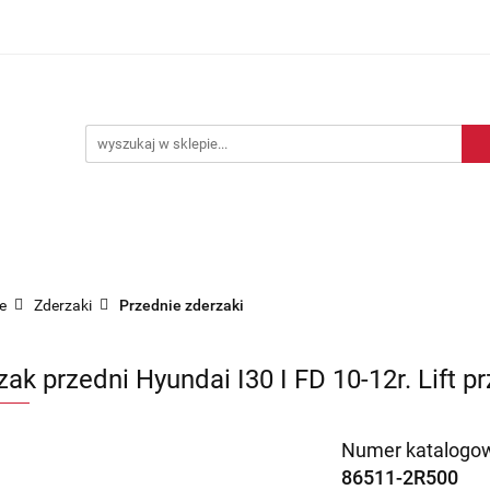
Blog motoryzacyjny
Dostawa
O nas
Kontakt
motoryzacyjny
Dostawa
O nas
Kontakt
e
Zderzaki
Przednie zderzaki
zak przedni Hyundai I30 I FD 10-12r. Lift 
Numer katalogow
86511-2R500