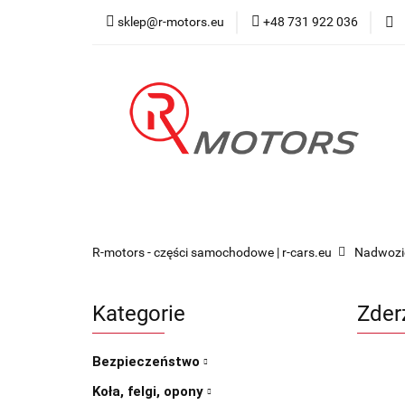
sklep@r-motors.eu
+48 731 922 036
Wszystkie kategorie
Blog 
R-motors - części samochodowe | r-cars.eu
Nadwozi
Kategorie
Zder
Bezpieczeństwo
Koła, felgi, opony