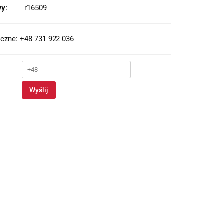
y:
r16509
czne: +48 731 922 036
Wyślij