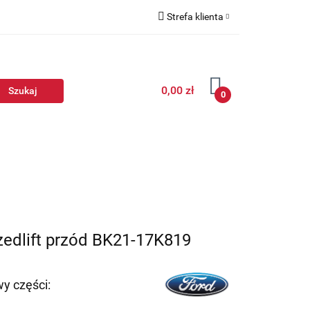
Strefa klienta
Zaloguj się
Zarejestruj się
0,00 zł
Dodaj zgłoszenie
0
zedlift przód BK21-17K819
y części: