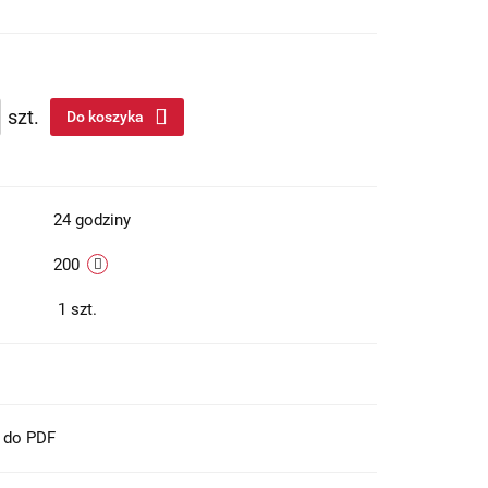
szt.
Do koszyka
24 godziny
200
1
szt.
t do PDF