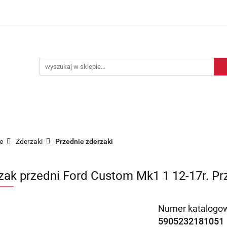
Blog motoryzacyjny
Dostawa
O nas
Kontakt
motoryzacyjny
Dostawa
O nas
Kontakt
e
Zderzaki
Przednie zderzaki
zak przedni Ford Custom Mk1 1 12-17r. Pr
Numer katalogow
5905232181051