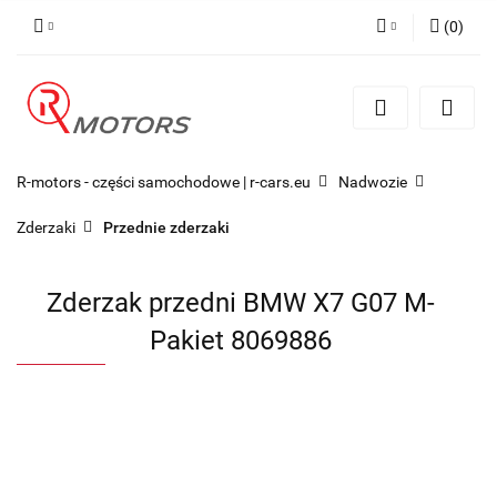
(
0
)
Zaloguj się
Zarejestruj się
Dodaj zgłoszenie
R-motors - części samochodowe | r-cars.eu
Nadwozie
Zderzaki
Przednie zderzaki
Zderzak przedni BMW X7 G07 M-
Pakiet 8069886