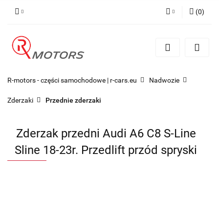
(
0
)
Zaloguj się
Zarejestruj się
Dodaj zgłoszenie
R-motors - części samochodowe | r-cars.eu
Nadwozie
Zderzaki
Przednie zderzaki
Zderzak przedni Audi A6 C8 S-Line
Sline 18-23r. Przedlift przód spryski