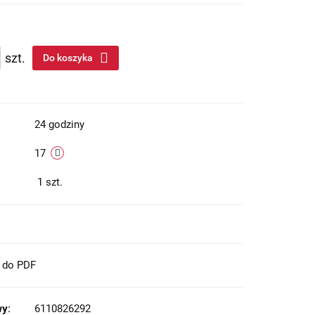
szt.
Do koszyka
24 godziny
17
1
szt.
t do PDF
y:
6110826292