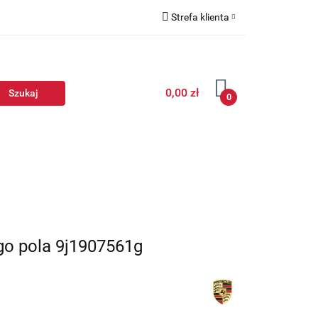
Strefa klienta
Zaloguj się
Zarejestruj się
0,00 zł
Dodaj zgłoszenie
0
go pola 9j1907561g