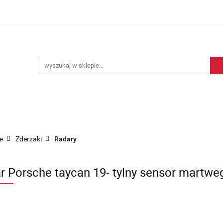
Blog motoryzacyjny
Dostawa
O nas
Kontakt
motoryzacyjny
Dostawa
O nas
Kontakt
e
Zderzaki
Radary
r Porsche taycan 19- tylny sensor martwe