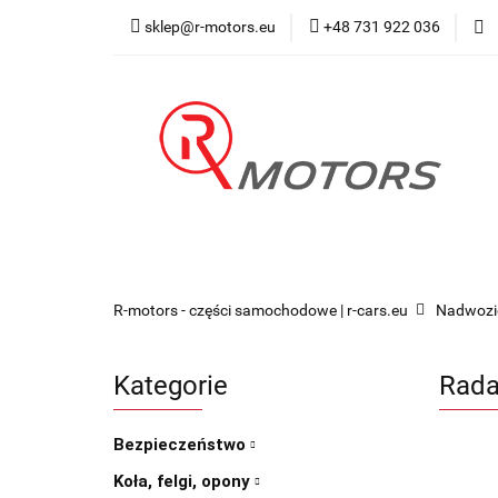
sklep@r-motors.eu
+48 731 922 036
Wszystkie kategorie
Blog 
R-motors - części samochodowe | r-cars.eu
Nadwozi
Kategorie
Rada
Bezpieczeństwo
Koła, felgi, opony