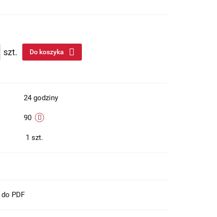
szt.
Do koszyka
24 godziny
90
1
szt.
t do PDF