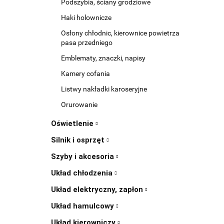
Podszybia, ściany grodziowe
Haki holownicze
Osłony chłodnic, kierownice powietrza
pasa przedniego
Emblematy, znaczki, napisy
Kamery cofania
Listwy nakładki karoseryjne
Orurowanie
Oświetlenie
Silnik i osprzęt
Szyby i akcesoria
Układ chłodzenia
Układ elektryczny, zapłon
Układ hamulcowy
Układ kierowniczy