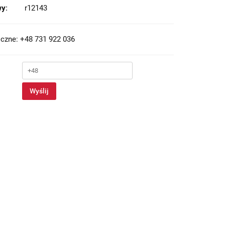
y:
r12143
czne: +48 731 922 036
Wyślij