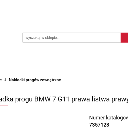
Blog motoryzacyjny
Dostawa
O nas
Kontakt
motoryzacyjny
Dostawa
O nas
Kontakt
e
Nakładki progów zewnętrzne
adka progu BMW 7 G11 prawa listwa praw
Numer katalogow
7357128