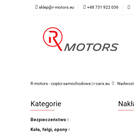
sklep@r-motors.eu
+48 731 922 036
Wszystkie kategorie
Blog 
R-motors - części samochodowe | r-cars.eu
Nadwozi
Kategorie
Nakł
Bezpieczeństwo
Koła, felgi, opony