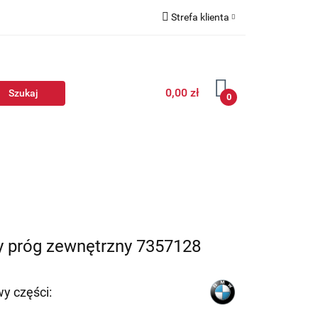
Strefa klienta
Zaloguj się
Zarejestruj się
0,00 zł
Dodaj zgłoszenie
0
y próg zewnętrzny 7357128
y części: