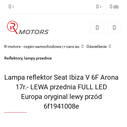
(
0
)
Zaloguj się
Zarejestruj się
Dodaj zgłoszenie
R-motors - części samochodowe | r-cars.eu
Oświetlenie
Reflektory, lampy przednie
Lampa reflektor Seat Ibiza V 6F Arona
17r.- LEWA przednia FULL LED
Europa oryginal lewy przód
6f1941008e