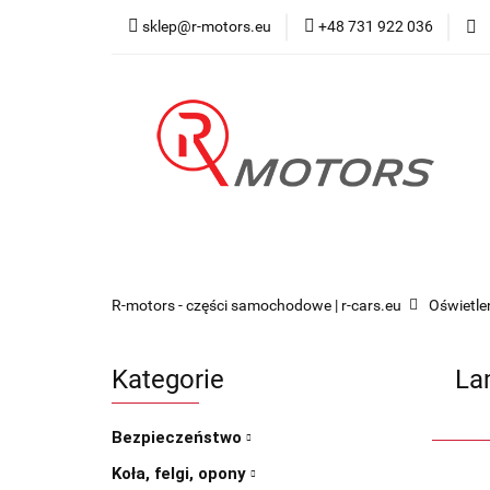
sklep@r-motors.eu
+48 731 922 036
Wszystkie kategorie
Blog 
R-motors - części samochodowe | r-cars.eu
Oświetle
Kategorie
La
Bezpieczeństwo
Koła, felgi, opony