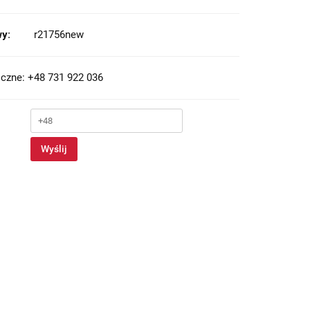
y:
r21756new
czne: +48 731 922 036
Wyślij