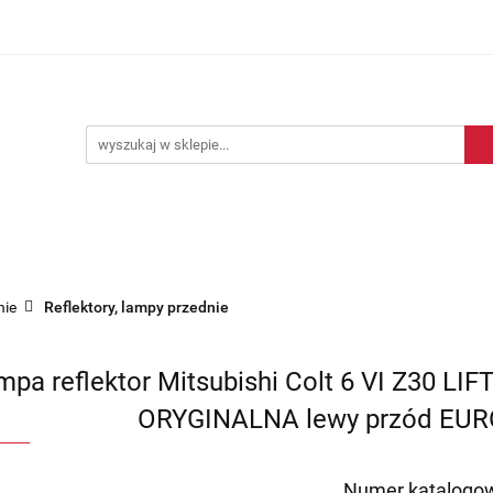
Blog motoryzacyjny
Dostawa
O nas
Kontakt
motoryzacyjny
Dostawa
O nas
Kontakt
nie
Reflektory, lampy przednie
mpa reflektor Mitsubishi Colt 6 VI Z30 LI
ORYGINALNA lewy przód EUR
Numer katalogow