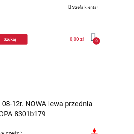
Strefa klienta
Zaloguj się
Zarejestruj się
0,00 zł
Dodaj zgłoszenie
0
FT 08-12r. NOWA lewa przednia
OPA 8301b179
y części: