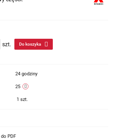
szt.
Do koszyka
24 godziny
25
1
szt.
t do PDF