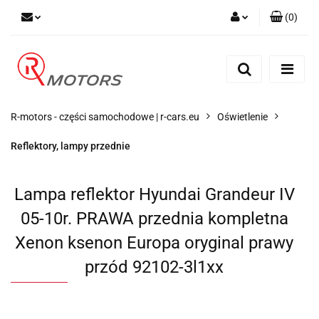
(
0
)
Zaloguj się
Zarejestruj się
Dodaj zgłoszenie
R-motors - części samochodowe | r-cars.eu
Oświetlenie
Reflektory, lampy przednie
Lampa reflektor Hyundai Grandeur IV
05-10r. PRAWA przednia kompletna
Xenon ksenon Europa oryginal prawy
przód 92102-3l1xx