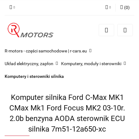
(
0
)
Zaloguj się
Zarejestruj się
Dodaj zgłoszenie
R-motors - części samochodowe | r-cars.eu
Układ elektryczny, zapłon
Komputery, moduły i sterowniki
Komputery i sterowniki silnika
Komputer silnika Ford C-Max MK1
CMax Mk1 Ford Focus MK2 03-10r.
2.0b benzyna AODA sterownik ECU
silnika 7m51-12a650-xc