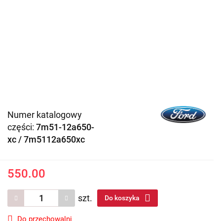
Numer katalogowy
części:
7m51-12a650-
xc / 7m5112a650xc
550.00
szt.
Do koszyka
Do przechowalni