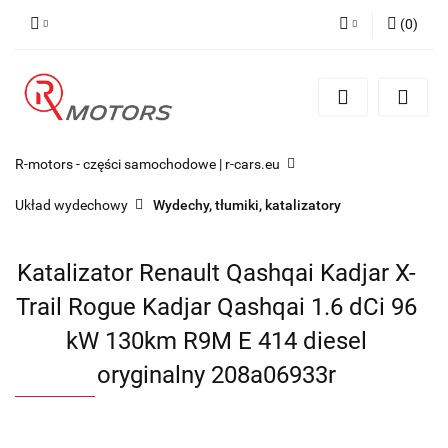
(
0
)
Zaloguj się
Zarejestruj się
Dodaj zgłoszenie
R-motors - części samochodowe | r-cars.eu
Układ wydechowy
Wydechy, tłumiki, katalizatory
Katalizator Renault Qashqai Kadjar X-
Trail Rogue Kadjar Qashqai 1.6 dCi 96
kW 130km R9M E 414 diesel
oryginalny 208a06933r