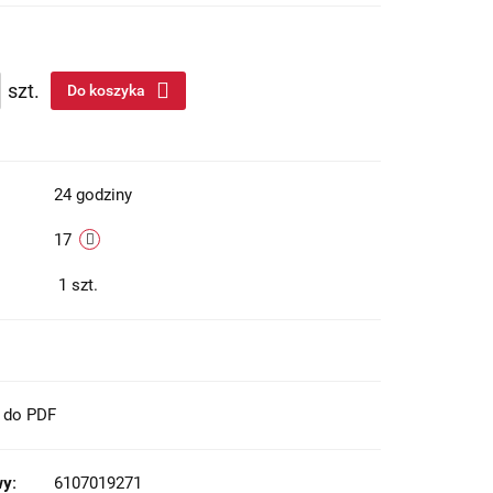
szt.
Do koszyka
24 godziny
17
1
szt.
t do PDF
y:
6107019271