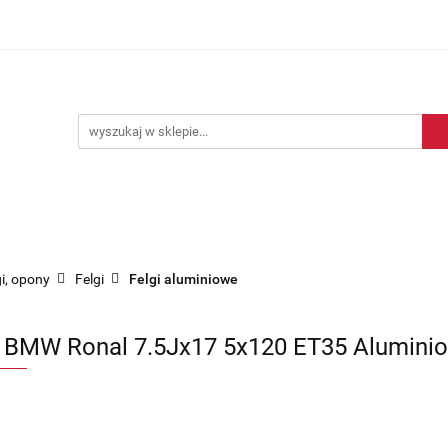
Blog motoryzacyjny
Dostawa
O nas
Kontakt
motoryzacyjny
Dostawa
O nas
Kontakt
gi, opony
Felgi
Felgi aluminiowe
i BMW Ronal 7.5Jx17 5x120 ET35 Alumini