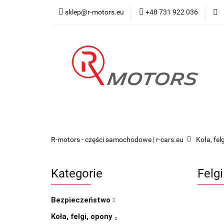
sklep@r-motors.eu
+48 731 922 036
Wszystkie kategorie
Blog 
R-motors - części samochodowe | r-cars.eu
Koła, fel
Kategorie
Felg
Bezpieczeństwo
Koła, felgi, opony