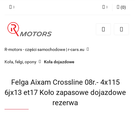
(
0
)
Zaloguj się
Zarejestruj się
Dodaj zgłoszenie
R-motors - części samochodowe | r-cars.eu
Koła, felgi, opony
Koła dojazdowe
Felga Aixam Crossline 08r.- 4x115
6jx13 et17 Koło zapasowe dojazdowe
rezerwa