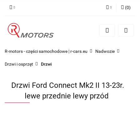
(
0
)
Zaloguj się
Zarejestruj się
Dodaj zgłoszenie
R-motors - części samochodowe | r-cars.eu
Nadwozie
Drzwi i osprzęt
Drzwi
Drzwi Ford Connect Mk2 II 13-23r.
lewe przednie lewy przód