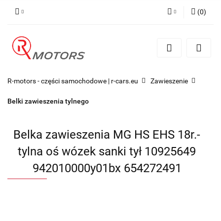
(
0
)
Zaloguj się
Zarejestruj się
Dodaj zgłoszenie
R-motors - części samochodowe | r-cars.eu
Zawieszenie
Belki zawieszenia tylnego
Belka zawieszenia MG HS EHS 18r.-
tylna oś wózek sanki tył 10925649
942010000y01bx 654272491